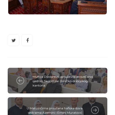
Muftija Dizdarević prisustvovao svečanoj
sjednici Skupštine Zeničko-dobojskog
kantona
U Matuzićima proučena hafiska dova
sestrama Azemini i Emini Muratović