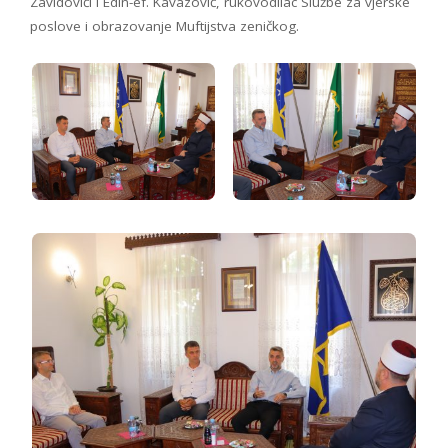
Zavidovići i Edin-ef. Kavazović, rukovodilac Službe za vjerske
poslove i obrazovanje Muftijstva zeničkog.