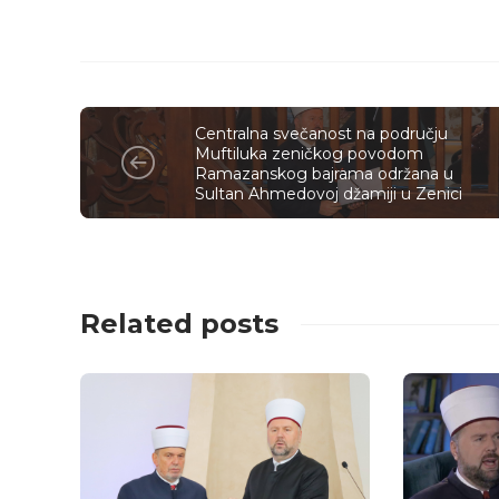
Centralna svečanost na području
Muftiluka zeničkog povodom
Ramazanskog bajrama održana u
Sultan Ahmedovoj džamiji u Zenici
Related posts