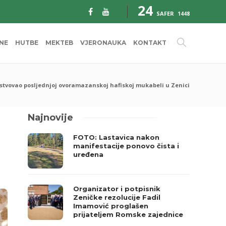
24
SAFER
1448
INE
HUTBE
MEKTEB
VJERONAUKA
KONTAKT
ustvovao posljednjoj ovoramazanskoj hafiskoj mukabeli u Zenici
Najnovije
FOTO: Lastavica nakon
manifestacije ponovo čista i
uređena
Organizator i potpisnik
Zeničke rezolucije Fadil
Imamović proglašen
prijateljem Romske zajednice