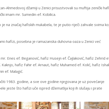
n-Ahmedovoj džamiji u Zenici prisustvovali su muftija zenički haf
nički imam mr. Sumedin-ef. Kobilica.
e na značaj hafiskih mukabela, te je putio riječi zahvale svima koj
ami-hafizi, posebna je ramazanska duhovna oaza u Zenici već
 mr. Enes ef. Beganović, hafiz Husejn ef. Čajlaković, hafiz Zehrid ef
f. Kaknjo, hafiz Fahir ef. Arnaut, hafiz Muhamed ef. Kolić, hafiz Isha
in ef. Malagić.
 učiti 1983. godine, a sve ove godine njegovana je uz povećanje
e jeste što hafizi uče ispred džematlija koji ih slušaju i prate