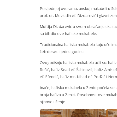
Posljednjoj ovoramazanskoj mukabeli u Sulta
prof. dr. Mevludin ef. Dizdarević i glavni ze
Muftija Dizdarević u svom obraćanju ukazao j
su bili dio ove hafiske mukabele.
Tradicionalna hafiska mukabela koju uče im
četrdeset i jednu godinu.
Ovogodišnju hafisku mukabelu učili su: hafiz
Rešić, hafiz Sead ef. Šahinović, hafiz Amir e
ef. Efendić, hafiz mr. Nihad ef. Podžić i Nerm
Inače, hafiska mukabela u Zenici počela se
broja hafiza u Zenici. Posebnost ove mukabel
njihovo učenje.