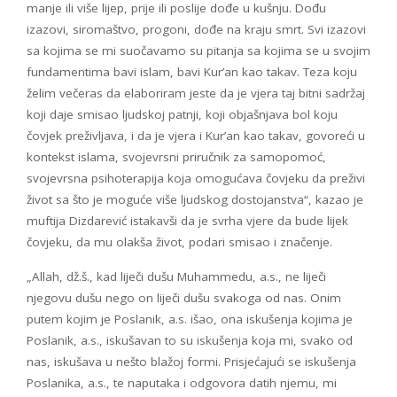
manje ili više lijep, prije ili poslije dođe u kušnju. Dođu
izazovi, siromaštvo, progoni, dođe na kraju smrt. Svi izazovi
sa kojima se mi suočavamo su pitanja sa kojima se u svojim
fundamentima bavi islam, bavi Kur’an kao takav. Teza koju
želim večeras da elaboriram jeste da je vjera taj bitni sadržaj
koji daje smisao ljudskoj patnji, koji objašnjava bol koju
čovjek preživljava, i da je vjera i Kur’an kao takav, govoreći u
kontekst islama, svojevrsni priručnik za samopomoć,
svojevrsna psihoterapija koja omogućava čovjeku da preživi
život sa što je moguće više ljudskog dostojanstva“, kazao je
muftija Dizdarević istakavši da je svrha vjere da bude lijek
čovjeku, da mu olakša život, podari smisao i značenje.
„Allah, dž.š., kad liječi dušu Muhammedu, a.s., ne liječi
njegovu dušu nego on liječi dušu svakoga od nas. Onim
putem kojim je Poslanik, a.s. išao, ona iskušenja kojima je
Poslanik, a.s., iskušavan to su iskušenja koja mi, svako od
nas, iskušava u nešto blažoj formi. Prisjećajući se iskušenja
Poslanika, a.s., te naputaka i odgovora datih njemu, mi