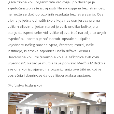
„Ova tribina koju organizirate već dvije i po decenije je
svjedočanstvo vaše istrajnosti. Nema uspjeha bez istrajnosti,
ne može se doći do ozbiljnih rezultata bez istrajavanja. Ova
tribina je jedna od naših škola koja nas usmjerava prema
velikim ciljevima. Jedan narod je velik onoliko koliko je u
stanju da ispred sebe vidi velike ciljeve. Naš narod je to uvijek
svjedočio. I opstao je naš narodi, opstale su ključne
vrijednosti našeg naroda: vjera, čestitost, moral, naše
institucije, Islamska zajednica i naša država Bosna i
Herceovina koju mi čuvamo a koja je zaštitinica svih ovih
vrijednosti“, kazao je muftija te je pohvalio Medžlis IZ Brčko i
sve one koji istrajavaju na organiziranju ove tribine, koji je
posjećuju i doprinose da ova lijepa praksa opstane.
(Muftijstvo tuzlansko)