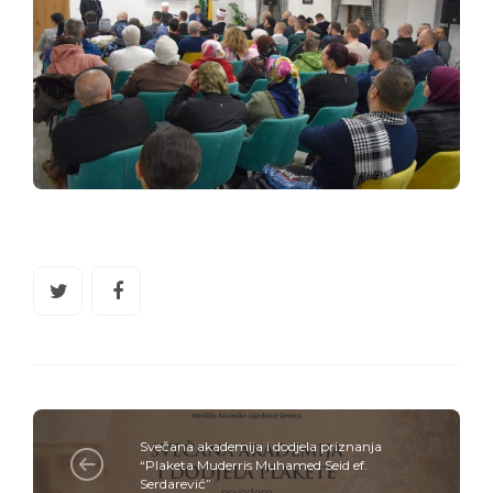
Svečana akademija i dodjela priznanja
“Plaketa Muderris Muhamed Seid ef.
Serdarević”