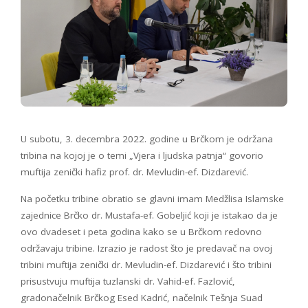
U subotu, 3. decembra 2022. godine u Brčkom je održana
tribina na kojoj je o temi „Vjera i ljudska patnja“ govorio
muftija zenički hafiz prof. dr. Mevludin-ef. Dizdarević.
Na početku tribine obratio se glavni imam Medžlisa Islamske
zajednice Brčko dr. Mustafa-ef. Gobeljić koji je istakao da je
ovo dvadeset i peta godina kako se u Brčkom redovno
održavaju tribine. Izrazio je radost što je predavač na ovoj
tribini muftija zenički dr. Mevludin-ef. Dizdarević i što tribini
prisustvuju muftija tuzlanski dr. Vahid-ef. Fazlović,
gradonačelnik Brčkog Esed Kadrić, načelnik Tešnja Suad