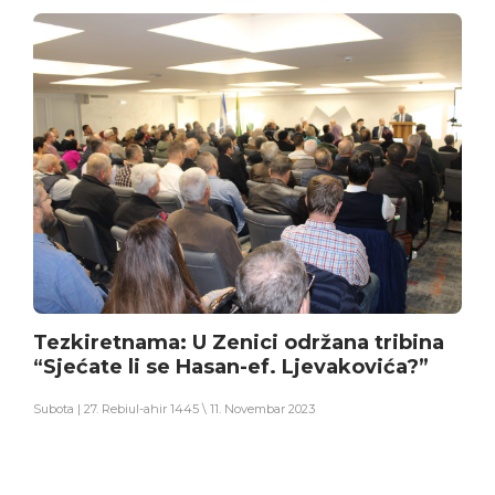
Tezkiretnama: U Zenici održana tribina
“Sjećate li se Hasan-ef. Ljevakovića?”
Subota | 27. Rebiul-ahir 1445 \ 11. Novembar 2023