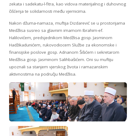
zekata i sadekatu-l-fitra, kao vidova materijalnog i duhovnog
čišćenja te solidarnosti među vjernicima.
Nakon džuma-namaza, muftija Dizdarević se u prostorijama
Medžlisa susreo sa glavnim imamom Ibrahim-ef.
Halilovićem, predsjednikom Medžlisa gosp. Jasminom
Hadžikadunićem, rukovodiocem Službe za ekonomske i
finansijske poslove gosp. Adnanom Šišićem i sekretarom
Medžlisa gosp. Jasminom Salihbašićem. Oni su muftiju
upoznali sa stanjem vjerskog života i ramazanskim
aktivnostima na području Medžlisa.