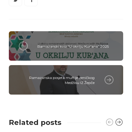
Ramazanski kviz “U okrilju Kur'ana” 2025
Ramazanska posjeta muftije zeničkog
Medžlisu IZ Žepče
Related posts