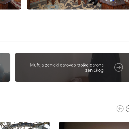
e
Muftija zenički darovao trojke paroha
zeničkog