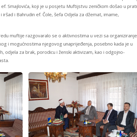
ef. Smajlovića, koji je u posjetu Muftijstvu zeničkom došao u pratn
 i iršad i Bahrudin ef. Čole, šefa Odjela za džemat, imame,
redu muftije razgovaralo se o aktivnostima u vezi sa organiziranj
ičkog i mogućnostima njegovog unaprijeđenja, posebno kada je u
h, odjela za brak, porodicu i ženski aktivizam, kao i odgojno-
asta.