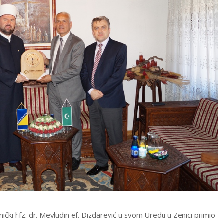
ički hfz. dr. Mevludin ef. Dizdarević u svom Uredu u Zenici primio 