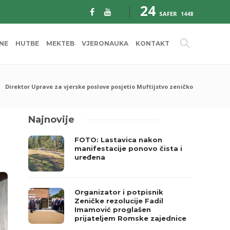
24
SAFER
1448
INE
HUTBE
MEKTEB
VJERONAUKA
KONTAKT
Direktor Uprave za vjerske poslove posjetio Muftijstvo zeničko
Najnovije
FOTO: Lastavica nakon
manifestacije ponovo čista i
uređena
Organizator i potpisnik
Zeničke rezolucije Fadil
Imamović proglašen
prijateljem Romske zajednice