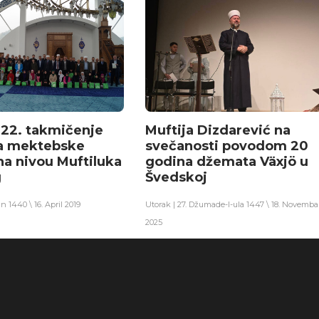
22. takmičenje
Muftija Dizdarević na
ka mektebske
svečanosti povodom 20
na nivou Muftiluka
godina džemata Växjö u
g
Švedskoj
an 1440 \ 16. April 2019
Utorak | 27. Džumade-l-ula 1447 \ 18. Novemba
2025