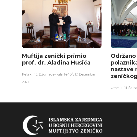
Muftija zenički primio
Održano 
prof. dr. Aladina Husića
polazni
nastave 
Petak | 13. Džumade-l-ula 1443 \ 17. Decembar
zeničko
2021
Utorak | 11. Ša'b