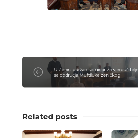
U Zenici održan seminar za vjeroučitelj
sa područja Muftiluka zeničkog
Related posts