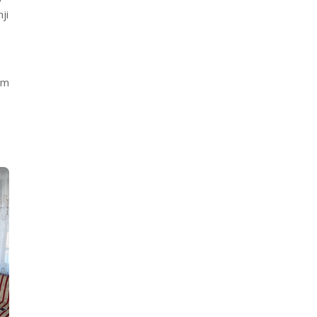
ji
em