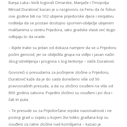
Banja Luka i bivši logoraš Omarske, Manjače i Trnopolja
Mirsad Duratović kazao je u razgovoru za Fenu da će fokus
ove godine biti na 102 ubijene prijedorske djece i inicijativu
roditelja da se postavi dostojno spomen-obilježje ubijenim
mališanima u centru Prijedora, iako gradske vlasti već dugo
odbijaju to da urade.
– Bijele trake su jedan od dokaza namjere da se u Prijedoru
počini genocid, jer se obilježila grupa na vidljiv i jasan način
zbog istrebljenja i progona s tog teritorija – ističe Duratović.
Govoreći o presudama za počinjene zločine u Prijedoru,
Duratović kaže da je do sada donešeno više od 50
pravosnažnih presuda, a da su zločinci osuđeni na više od
800 godina zatvora. Pojedini zločinci su osuđeni i po dva i
čak tri puta.
– Te presude su za Prijedorčane srpske nacionalnosti i ne
postoji grad u svijetu u kojem živi toliko građana koji su
osuđeni za ratne zločine nad komšijama – kazao je