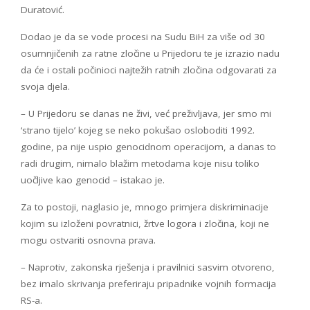
Duratović.
Dodao je da se vode procesi na Sudu BiH za više od 30
osumnjičenih za ratne zločine u Prijedoru te je izrazio nadu
da će i ostali počinioci najtežih ratnih zločina odgovarati za
svoja djela.
– U Prijedoru se danas ne živi, već preživljava, jer smo mi
‘strano tijelo’ kojeg se neko pokušao osloboditi 1992.
godine, pa nije uspio genocidnom operacijom, a danas to
radi drugim, nimalo blažim metodama koje nisu toliko
uočljive kao genocid – istakao je.
Za to postoji, naglasio je, mnogo primjera diskriminacije
kojim su izloženi povratnici, žrtve logora i zločina, koji ne
mogu ostvariti osnovna prava.
– Naprotiv, zakonska rješenja i pravilnici sasvim otvoreno,
bez imalo skrivanja preferiraju pripadnike vojnih formacija
RS-a.