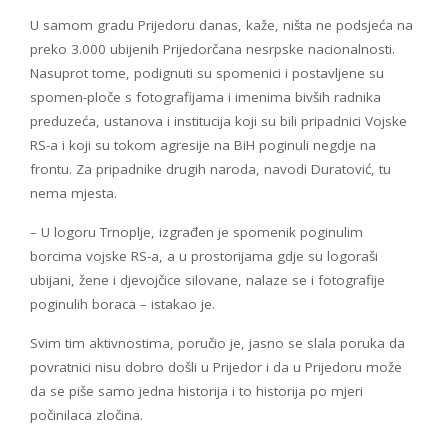
U samom gradu Prijedoru danas, kaže, ništa ne podsjeća na
preko 3.000 ubijenih Prijedorčana nesrpske nacionalnosti.
Nasuprot tome, podignuti su spomenici i postavljene su
spomen-ploče s fotografijama i imenima bivših radnika
preduzeća, ustanova i institucija koji su bili pripadnici Vojske
RS-a i koji su tokom agresije na BiH poginuli negdje na
frontu. Za pripadnike drugih naroda, navodi Duratović, tu
nema mjesta.
– U logoru Trnoplje, izgrađen je spomenik poginulim
borcima vojske RS-a, a u prostorijama gdje su logoraši
ubijani, žene i djevojčice silovane, nalaze se i fotografije
poginulih boraca – istakao je.
Svim tim aktivnostima, poručio je, jasno se slala poruka da
povratnici nisu dobro došli u Prijedor i da u Prijedoru može
da se piše samo jedna historija i to historija po mjeri
počinilaca zločina.