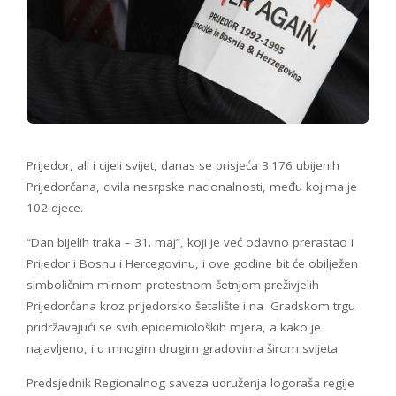
Prijedor, ali i cijeli svijet, danas se prisjeća 3.176 ubijenih
Prijedorčana, civila nesrpske nacionalnosti, među kojima je
102 djece.
“Dan bijelih traka – 31. maj”, koji je već odavno prerastao i
Prijedor i Bosnu i Hercegovinu, i ove godine bit će obilježen
simboličnim mirnom protestnom šetnjom preživjelih
Prijedorčana kroz prijedorsko šetalište i na Gradskom trgu
pridržavajući se svih epidemioloških mjera, a kako je
najavljeno, i u mnogim drugim gradovima širom svijeta.
Predsjednik Regionalnog saveza udruženja logoraša regije