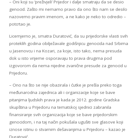
– Oni koji su ‘preživjeli’ Prijedor i dalje smatraju da se desio
genocid. Zašto mi nemamo pravo da ono što nam se desilo
nazovemo pravim imenom, a ne kako je neko to odredio –
potcrtao je.
Licemjerno je, smatra Duratović, da su prijedorske vlasti svih
proteklih godina obilježavale godišnjicu genocida nad Srbima
u Jasenovcu i na Kozari, za koje, isto tako, nema presuda
dok u isto vrijeme osporavaju to prava drugima pod
izgovorom da nema nijedne zvanične presude za genocid u
Prijedoru.
– Ono na što se nije obazirala i ćutke je prešla preko toga
međunarodna zajednica ali i organizacije koje se bave
pitanjima ljudskih prava je kada je 2012. godine Gradska
skupština u Prijedoru na tematskoj sjednici zabranila
finansiranje svih organizacija koje se bave prijedorskim
genocidom, i na taj način pokušala ugušiti sve glasove koji
iznose istinu o stvarnim dešavanjima u Prijedoru – kazao je
Duratović.