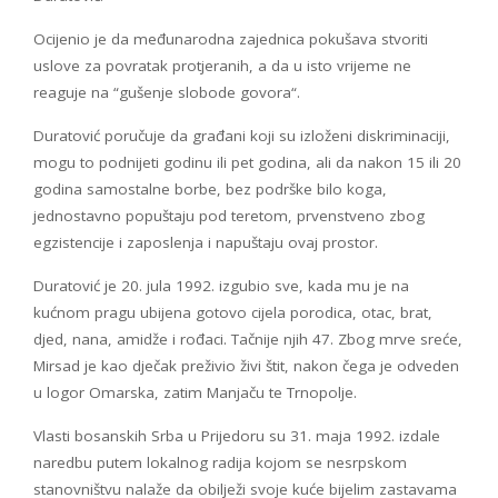
Ocijenio je da međunarodna zajednica pokušava stvoriti
uslove za povratak protjeranih, a da u isto vrijeme ne
reaguje na “gušenje slobode govora“.
Duratović poručuje da građani koji su izloženi diskriminaciji,
mogu to podnijeti godinu ili pet godina, ali da nakon 15 ili 20
godina samostalne borbe, bez podrške bilo koga,
jednostavno popuštaju pod teretom, prvenstveno zbog
egzistencije i zaposlenja i napuštaju ovaj prostor.
Duratović je 20. jula 1992. izgubio sve, kada mu je na
kućnom pragu ubijena gotovo cijela porodica, otac, brat,
djed, nana, amidže i rođaci. Tačnije njih 47. Zbog mrve sreće,
Mirsad je kao dječak preživio živi štit, nakon čega je odveden
u logor Omarska, zatim Manjaču te Trnopolje.
Vlasti bosanskih Srba u Prijedoru su 31. maja 1992. izdale
naredbu putem lokalnog radija kojom se nesrpskom
stanovništvu nalaže da obilježi svoje kuće bijelim zastavama