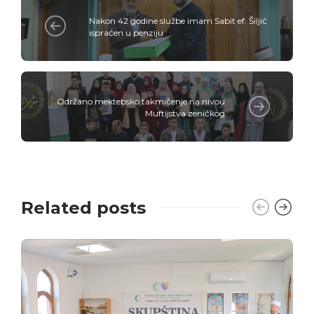
Nakon 42 godine službe imam Sabit ef. Šiljić
ispraćen u penziju
Održano mektebsko takmičenje na nivou
Muftijstva zeničkog
Related posts