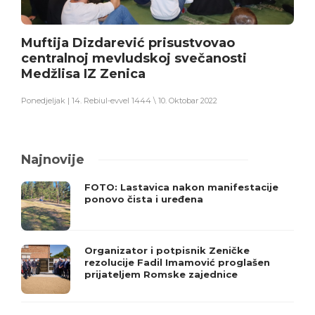
Muftija Dizdarević prisustvovao
centralnoj mevludskoj svečanosti
Medžlisa IZ Zenica
Ponedjeljak | 14. Rebiul-evvel 1444 \ 10. Oktobar 2022
Najnovije
FOTO: Lastavica nakon manifestacije
ponovo čista i uređena
Organizator i potpisnik Zeničke
rezolucije Fadil Imamović proglašen
prijateljem Romske zajednice