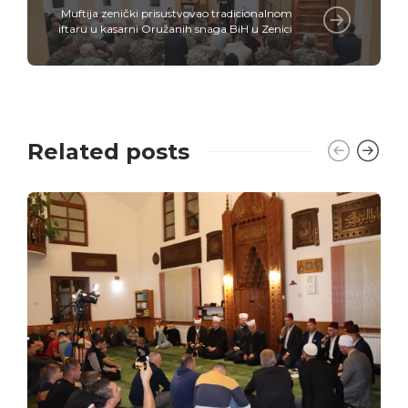
Muftija zenički prisustvovao tradicionalnom
iftaru u kasarni Oružanih snaga BiH u Zenici
Related posts