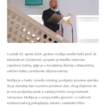
U petak 05. aprila 2024. godine muftija zenički hafiz prof. dr.
Mevludin-ef. Dizdarević, posjetio je Medžlis Islamske
zajednice Doboj, gdje je u Kuvajtskoj džamiji u Matuzićima
održao hutbu i predvodio džuma-namaz.
Muftija je u hutbi, između ostalog, podsjetio prisutne vjernike
da je današnji dan izuzetno poseban dan, zbog činjenice da
je ovo posljednji petak u zadnjoj trećini ovog mubarek
ramazana. Muftija je u svojoj hutbu govorio i o važnosti
institucionalnog prikupljanja zekata i sadekatu-l-fitra.