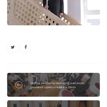
Muftija zenički na centralnoj svečanosti
povodom Lejletu-l-kadra u Zenici