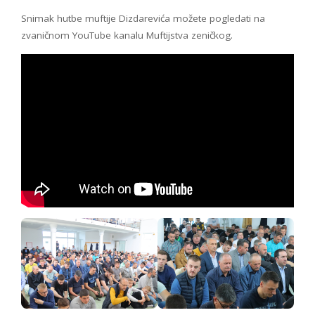
Snimak hutbe muftije Dizdarevića možete pogledati na
zvaničnom YouTube kanalu Muftijstva zeničkog.