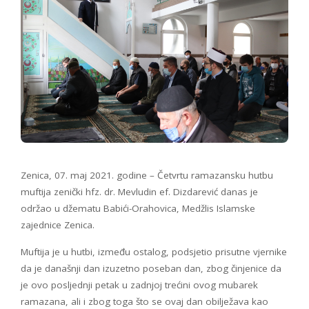
Zenica, 07. maj 2021. godine – Četvrtu ramazansku hutbu
muftija zenički hfz. dr. Mevludin ef. Dizdarević danas je
održao u džematu Babići-Orahovica, Medžlis Islamske
zajednice Zenica.
Muftija je u hutbi, između ostalog, podsjetio prisutne vjernike
da je današnji dan izuzetno poseban dan, zbog činjenice da
je ovo posljednji petak u zadnjoj trećini ovog mubarek
ramazana, ali i zbog toga što se ovaj dan obilježava kao