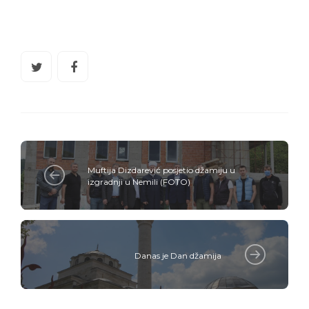
Muftija Dizdarević posjetio džamiju u
izgradnji u Nemili (FOTO)
Danas je Dan džamija