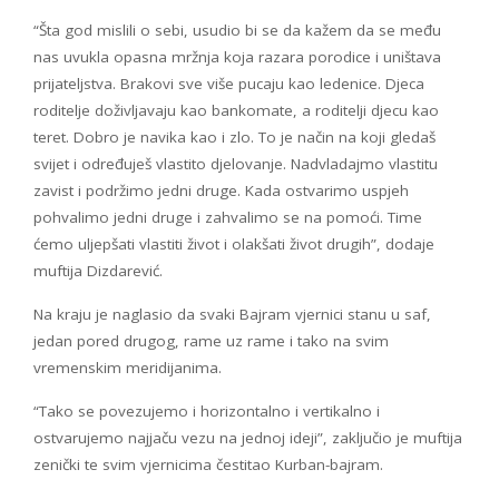
“Šta god mislili o sebi, usudio bi se da kažem da se među
nas uvukla opasna mržnja koja razara porodice i uništava
prijateljstva. Brakovi sve više pucaju kao ledenice. Djeca
roditelje doživljavaju kao bankomate, a roditelji djecu kao
teret. Dobro je navika kao i zlo. To je način na koji gledaš
svijet i određuješ vlastito djelovanje. Nadvladajmo vlastitu
zavist i podržimo jedni druge. Kada ostvarimo uspjeh
pohvalimo jedni druge i zahvalimo se na pomoći. Time
ćemo uljepšati vlastiti život i olakšati život drugih”, dodaje
muftija Dizdarević.
Na kraju je naglasio da svaki Bajram vjernici stanu u saf,
jedan pored drugog, rame uz rame i tako na svim
vremenskim meridijanima.
“Tako se povezujemo i horizontalno i vertikalno i
ostvarujemo najjaču vezu na jednoj ideji”, zaključio je muftija
zenički te svim vjernicima čestitao Kurban-bajram.