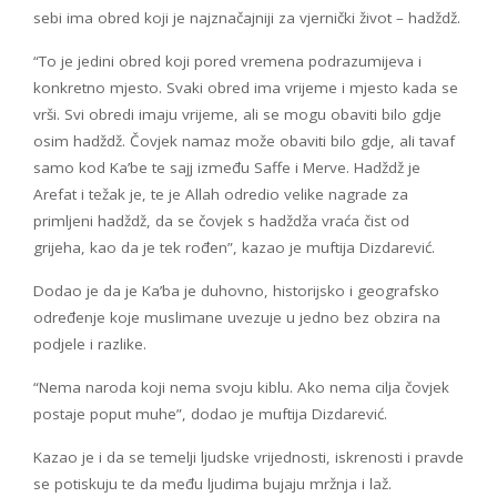
sebi ima obred koji je najznačajniji za vjernički život – hadždž.
“To je jedini obred koji pored vremena podrazumijeva i
konkretno mjesto. Svaki obred ima vrijeme i mjesto kada se
vrši. Svi obredi imaju vrijeme, ali se mogu obaviti bilo gdje
osim hadždž. Čovjek namaz može obaviti bilo gdje, ali tavaf
samo kod Ka’be te sajj između Saffe i Merve. Hadždž je
Arefat i težak je, te je Allah odredio velike nagrade za
primljeni hadždž, da se čovjek s hadždža vraća čist od
grijeha, kao da je tek rođen”, kazao je muftija Dizdarević.
Dodao je da je Ka’ba je duhovno, historijsko i geografsko
određenje koje muslimane uvezuje u jedno bez obzira na
podjele i razlike.
“Nema naroda koji nema svoju kiblu. Ako nema cilja čovjek
postaje poput muhe”, dodao je muftija Dizdarević.
Kazao je i da se temelji ljudske vrijednosti, iskrenosti i pravde
se potiskuju te da među ljudima bujaju mržnja i laž.