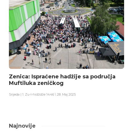
Zenica: Ispraćene hadžije sa područja
Muftiluka zeničkog
Srijeda | 1. Zu-l-hidždže 1446 \ 28. Maj 2025
Najnovije