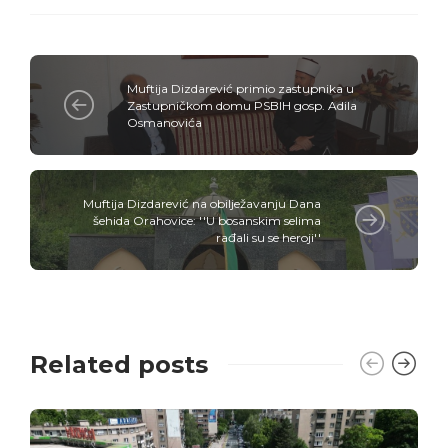
Muftija Dizdarević primio zastupnika u
Zastupničkom domu PSBIH gosp. Adila
Osmanovića
Muftija Dizdarević na obilježavanju Dana
šehida Orahovice: ''U bosanskim selima
rađali su se heroji''
Related posts