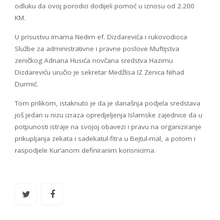
odluku da ovoj porodici dodijeli pomoć u iznosu od 2.200
KM.
U prisustvu imama Nedim ef. Dizdarevića i rukovodioca
Službe za administrativne i pravne poslove Muftijstva
zeničkog Adnana Husića novčana sredstva Hazimu
Dizdareviću uručio je sekretar Medžlisa IZ Zenica Nihad
Durmić.
Tom prilikom, istaknuto je da je današnja podjela sredstava
još jedan u nizu izraza opredjeljenja Islamske zajednice da u
potpunosti istraje na svojoj obavezi i pravu na organiziranje
prikupljanja zekata i sadekatul-fitra u Bejtul-mal, a potom i
raspodjele Kur’anom definiranim korisnicima.