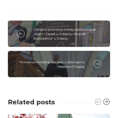
Održana promocija trećeg izdanja knjige
„Islam i Zapad u mišljenju Mustafe
Busuladžića“ u Doboju
“Poruke sa minbera” održane u džamijama
Medžlisa IZ Maglaj
Related posts