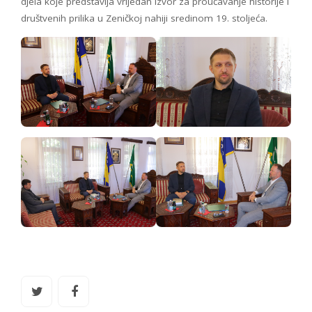
djela koje predstavlja vrijedan izvor za proučavanje historije i
društvenih prilika u Zeničkoj nahiji sredinom 19. stoljeća.