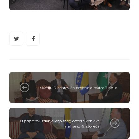
Muftiju Dizdarevića posjetio direktor TIKA-e
U pripremi izdanje Popisnog deftera Zeničke
nahije iz 19. stoljeća