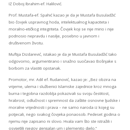
IZ Doboj Ibrahim-ef. Halilović.
Prof. Mustafa-ef. Spahić kazao je da je Mustafa Busuladžić
bio čovjek uspravnog hoda, intelektualnog kapaciteta i
moralno-etičkog integriteta. Čovjek koji se nije mirio i nije
podnosio nepravdu i nasilje, posebno u javnom i
društvenom životu.
Muftija Dizdarević, istakao je da je Mustafa Busuladžić tako
odgovorno, argumentirano i snažno suočavao Bošnjake s
borbom za vlastiti opstanak.
Promotor, mr. Adil ef. Rudanović, kazao je: „Bez obzira na
vrijeme, ulema i službenici Islamske zajednice kroz mnoga
burna i tegobna razdoblja pokazivali su svoju čestitost,
hrabrost, odlučnost i spremnost da zaštite osnovne ljudske i
moralne vrijednosti i prava – ne samo naroda iz kojeg su
potjecali, nego svakog čovjeka ponaosob. Pedeset godina o
njemu nije zapisano ni slovo. Hvala vam što ste istražili i
osvijetlili njegov genijalan um i plemenito djelo.“