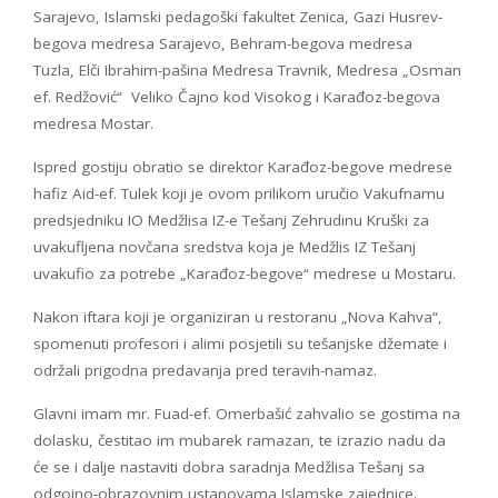
Sarajevo, Islamski pedagoški fakultet Zenica, Gazi Husrev-
begova medresa Sarajevo, Behram-begova medresa
Tuzla, Elči Ibrahim-pašina Medresa Travnik, Medresa „Osman
ef. Redžović“ Veliko Čajno kod Visokog i Karađoz-begova
medresa Mostar.
Ispred gostiju obratio se direktor Karađoz-begove medrese
hafiz Aid-ef. Tulek koji je ovom prilikom uručio Vakufnamu
predsjedniku IO Medžlisa IZ-e Tešanj Zehrudinu Kruški za
uvakufljena novčana sredstva koja je Medžlis IZ Tešanj
uvakufio za potrebe „Karađoz-begove“ medrese u Mostaru.
Nakon iftara koji je organiziran u restoranu „Nova Kahva“,
spomenuti profesori i alimi posjetili su tešanjske džemate i
održali prigodna predavanja pred teravih-namaz.
Glavni imam mr. Fuad-ef. Omerbašić zahvalio se gostima na
dolasku, čestitao im mubarek ramazan, te izrazio nadu da
će se i dalje nastaviti dobra saradnja Medžlisa Tešanj sa
odgojno-obrazovnim ustanovama Islamske zajednice.