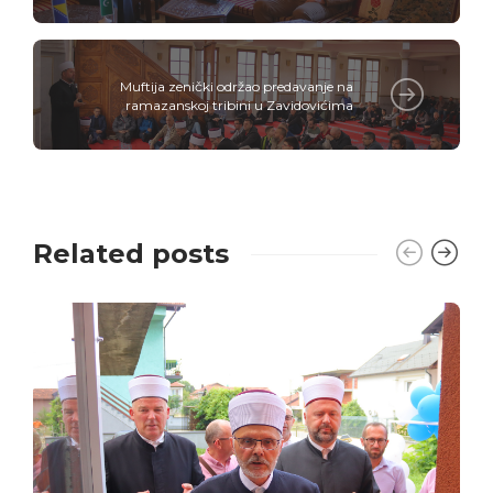
Muftija zenički održao predavanje na
ramazanskoj tribini u Zavidovićima
Related posts