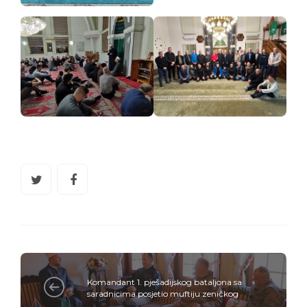
Komandant 1. pješadijskog bataljona sa
saradnicima posjetio muftiju zeničkog