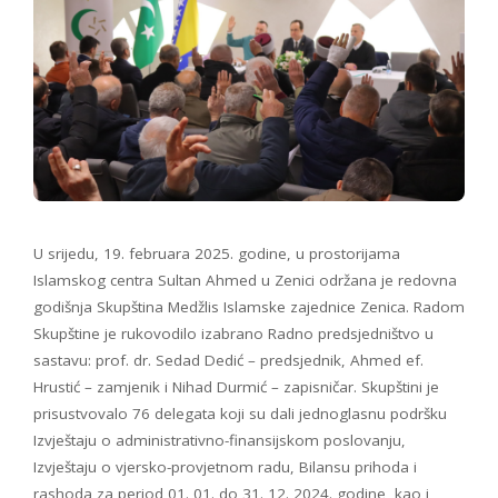
U srijedu, 19. februara 2025. godine, u prostorijama
Islamskog centra Sultan Ahmed u Zenici održana je redovna
godišnja Skupština Medžlis Islamske zajednice Zenica. Radom
Skupštine je rukovodilo izabrano Radno predsjedništvo u
sastavu: prof. dr. Sedad Dedić – predsjednik, Ahmed ef.
Hrustić – zamjenik i Nihad Durmić – zapisničar. Skupštini je
prisustvovalo 76 delegata koji su dali jednoglasnu podršku
Izvještaju o administrativno-finansijskom poslovanju,
Izvještaju o vjersko-provjetnom radu, Bilansu prihoda i
rashoda za period 01. 01. do 31. 12. 2024. godine, kao i