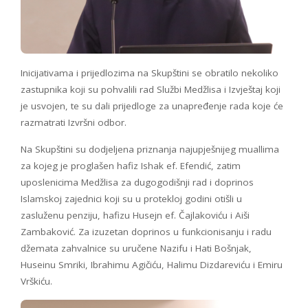
Inicijativama i prijedlozima na Skupštini se obratilo nekoliko
zastupnika koji su pohvalili rad Službi Medžlisa i Izvještaj koji
je usvojen, te su dali prijedloge za unapređenje rada koje će
razmatrati Izvršni odbor.
Na Skupštini su dodjeljena priznanja najupješnijeg muallima
za kojeg je proglašen hafiz Ishak ef. Efendić, zatim
uposlenicima Medžlisa za dugogodišnji rad i doprinos
Islamskoj zajednici koji su u protekloj godini otišli u
zasluženu penziju, hafizu Husejn ef. Čajlakoviću i Aiši
Zambaković. Za izuzetan doprinos u funkcionisanju i radu
džemata zahvalnice su uručene Nazifu i Hati Bošnjak,
Huseinu Smriki, Ibrahimu Agičiću, Halimu Dizdareviću i Emiru
Vrškiću.