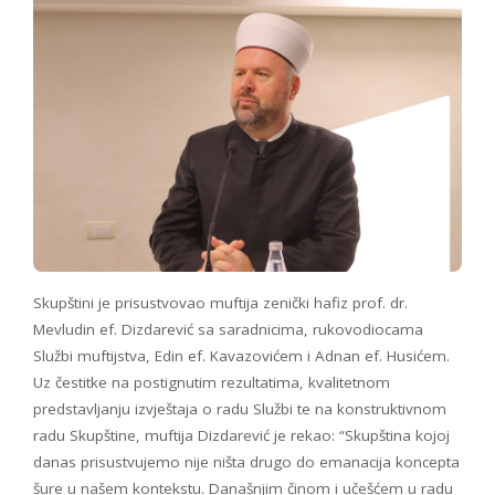
Skupštini je prisustvovao muftija zenički hafiz prof. dr.
Mevludin ef. Dizdarević sa saradnicima, rukovodiocama
Službi muftijstva, Edin ef. Kavazovićem i Adnan ef. Husićem.
Uz čestitke na postignutim rezultatima, kvalitetnom
predstavljanju izvještaja o radu Službi te na konstruktivnom
radu Skupštine, muftija Dizdarević je rekao: “Skupština kojoj
danas prisustvujemo nije ništa drugo do emanacija koncepta
šure u našem kontekstu. Današnjim činom i učešćem u radu