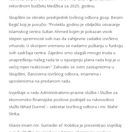
rekordnom budžetu Medžlisa za 2025. godinu.
Skupštini se obratio predsjednik Izvšnog odbora gosp. Besim
Begić koji je poručio: “Proteklu godinu je obilježilo otvaranje
Islamskog centra Sultan Ahmed kojim je pokazan visok
stepen spremnosti svih nas da zahtjevne zadatke izvršimo
vrhunski. U skorijem vremenu se nadamo puštanju u funkciju
svih sadržaja centra. Zajedno smo ulagali mnogo truda u
unapređenju našeg rada te u ispunjenju plana rada koji je u
većoj mjeri realizovan.” Zahvalio se svim zastupnicima u
Skupštini, članovima Izvršnog odbora, imamima i
uposlenicima na predanom radu.
Izvještaje o radu Administrativno-pravne službe i Službe za
ekonomsko-finansijske poslove podnijeli su rukovodioci
službi Nihad Durmić – sekretar Izvršnog odbora i mr. Mahir
Strika.
Glavni imam mr. Sumedin ef. Kobilica je prezentirao Izvještaj