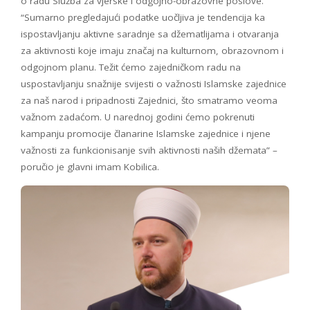
o radu Služba za vjerske i odgojno-obrazovne poslove.
“Sumarno pregledajući podatke uočljiva je tendencija ka
ispostavljanju aktivne saradnje sa džematlijama i otvaranja
za aktivnosti koje imaju značaj na kulturnom, obrazovnom i
odgojnom planu. Težit ćemo zajedničkom radu na
uspostavljanju snažnije svijesti o važnosti Islamske zajednice
za naš narod i pripadnosti Zajednici, što smatramo veoma
važnom zadaćom. U narednoj godini ćemo pokrenuti
kampanju promocije članarine Islamske zajednice i njene
važnosti za funkcionisanje svih aktivnosti naših džemata” –
poručio je glavni imam Kobilica.