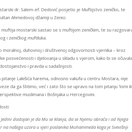
tarski dr. Salem-ef. Dedović posjetio je Muftijstvo zeničko, te
ltan Ahmedovoj džamiji u Zenici.
muftija mostarski sastao se s muftijom zeničkim, te su razgovara
g i zeničkog muftiluka.
 o moralnoj, duhovnoj i društvenoj odgovornosti vjernika – kroz
nske posvećenosti i djelovanja u skladu s vjerom, kako bi se očuval
 dostojanstvo i pravda u sadašnjosti.
a pitanje Lakišića harema, odnosno vakufa u centru Mostara, nije
 da ga štitimo, već i zato što se upravo na tom pitanju ‘lomi ili
 perspektive muslimana i Bošnjaka u Hercegovini.
osti:
 Jedini dostojan je da Mu se klanja, da se Njemu obraća i od Njega
mir na našega uzora u vjeri poslanika Muhammeda koga je Svevišnji