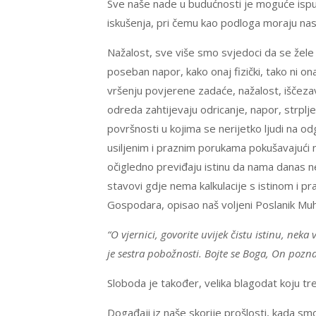
Sve naše nade u budućnosti je moguće ispu
iskušenja, pri čemu kao podloga moraju nas 
Nažalost, sve više smo svjedoci da se žele u
poseban napor, kako onaj fizički, tako ni onaj
vršenju povjerene zadaće, nažalost, iščez
odreda zahtijevaju odricanje, napor, strplje
površnosti u kojima se nerijetko ljudi na 
usiljenim i praznim porukama pokušavajući n
očigledno previđaju istinu da nama danas ne
stavovi gdje nema kalkulacije s istinom i 
Gospodara, opisao naš voljeni Poslanik Mu
“O vjernici, govorite uvijek čistu istinu, nek
je sestra pobožnosti. Bojte se Boga, On pozna
Sloboda je također, velika blagodat koju treba
Događaji iz naše skorije prošlosti, kada s