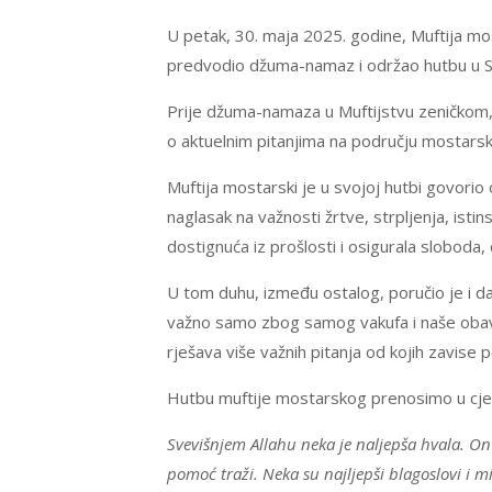
U petak, 30. maja 2025. godine, Muftija mos
predvodio džuma-namaz i održao hutbu u Su
Prije džuma-namaza u Muftijstvu zeničkom, 
o aktuelnim pitanjima na području mostarsko
Muftija mostarski je u svojoj hutbi govorio
naglasak na važnosti žrtve, strpljenja, isti
dostignuća iz prošlosti i osigurala sloboda,
U tom duhu, između ostalog, poručio je i d
važno samo zbog samog vakufa i naše obaveze
rješava više važnih pitanja od kojih zavise
Hutbu muftije mostarskog prenosimo u cjel
Svevišnjem Allahu neka je naljepša hvala. On
pomoć traži. Neka su najljepši blagoslovi i 