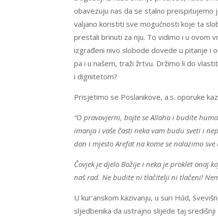
obavezuju nas da se stalno preispitujemo je
valjano koristiti sve mogućnosti koje ta s
prestali brinuti za nju. To vidimo i u ovom v
izgrađeni nivo slobode dovede u pitanje i 
pa i u našem, traži žrtvu. Držimo li do vlas
i dignitetom?
Prisjetimo se Poslanikove, a.s. oporuke k
“O pravovjerni, bojte se Allaha i budite huma
imanja i vaše časti neka vam budu sveti i nep
dan i mjesto Arefat na kome se nalazimo sve
Čovjek je djelo Božije i neka je proklet onaj k
naš rad. Ne budite ni tlačitelji ni tlačeni! 
U kur’anskom kazivanju, u suri Hūd, Svevišnj
sljedbenika da ustrajno slijede taj središnj