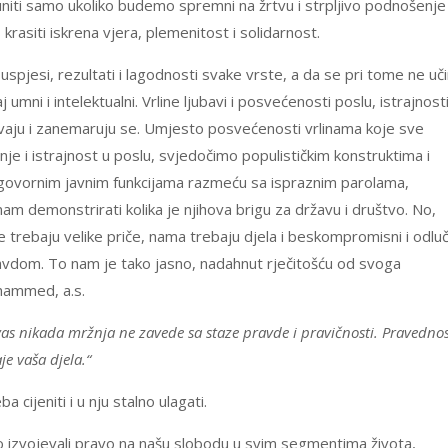
niti samo ukoliko budemo spremni na žrtvu i strpljivo podnošenje
krasiti iskrena vjera, plemenitost i solidarnost.
spjesi, rezultati i lagodnosti svake vrste, a da se pri tome ne uči
 umni i intelektualni. Vrline ljubavi i posvećenosti poslu, istrajnost
avaju i zanemaruju se. Umjesto posvećenosti vrlinama koje sve
nje i istrajnost u poslu, svjedočimo populističkim konstruktima i
odgovornim javnim funkcijama razmeću sa ispraznim parolama,
am demonstrirati kolika je njihova brigu za državu i društvo. No,
 trebaju velike priče, nama trebaju djela i beskompromisni i odluč
pravdom. To nam je tako jasno, nadahnut rječitošću od svoga
hammed, a.s.
a vas nikada mržnja ne zavede sa staze pravde i pravičnosti. Pravedno
je vaša djela.“
 cijeniti i u nju stalno ulagati.
mo izvojevali pravo na našu slobodu u svim segmentima života,