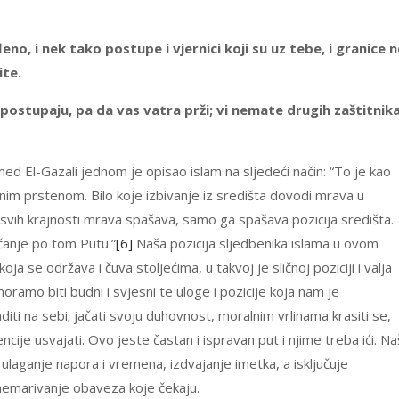
eno, i nek tako postupe i vjernici koji su uz tebe, i granice n
ite.
 postupaju, pa da vas vatra prži; vi nemate drugih zaštitnik
d El-Gazali jednom je opisao islam na sljedeći način: “To je kao
im prstenom. Bilo koje izbivanje iz središta dovodi mrava u
vih krajnosti mrava spašava, samo ga spašava pozicija središta.
čanje po tom Putu.”
[6]
Naša pozicija sljedbenika islama u ovom
 se održava i čuva stoljećima, u takvoj je sličnoj poziciji i valja
ramo biti budni i svjesni te uloge i pozicije koja nam je
raditi na sebi; jačati svoju duhovnost, moralnim vrlinama krasiti se,
ncije usvajati. Ovo jeste častan i ispravan put i njime treba ići. Na
 ulaganje napora i vremena, izdvajanje imetka, a isključuje
zanemarivanje obaveza koje čekaju.