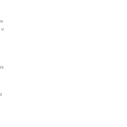
ni
i u
ni
st