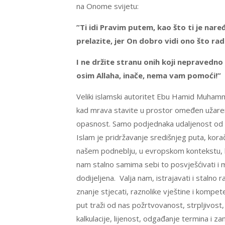
na Onome svijetu:
”Ti idi Pravim putem, kao što ti je naređ
prelazite, jer On dobro vidi ono što rad
I ne držite stranu onih koji nepravedno
osim Allaha, inače, nema vam pomoći!”
Veliki islamski autoritet Ebu Hamid Muhamme
kad mrava stavite u prostor omeđen užaren
opasnost. Samo podjednaka udaljenost od s
Islam je pridržavanje središnjeg puta, kora
našem podneblju, u evropskom kontekstu, koja
nam stalno samima sebi to posvješćivati i mo
dodijeljena. Valja nam, istrajavati i stalno 
znanje stjecati, raznolike vještine i kompete
put traži od nas požrtvovanost, strpljivost,
kalkulacije, lijenost, odgađanje termina i 