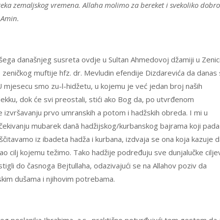
teka zemaljskog vremena. Allaha molimo za bereket i svekoliko dobro
 Amin.
šega današnjeg susreta ovdje u Sultan Ahmedovoj džamiji u Zenici
ničkog muftije hfz. dr. Mevludin efendije Dizdarevića da danas 
 mjesecu smo zu-l-hidžetu, u kojemu je već jedan broj naših
kku, dok će svi preostali, stići ako Bog da, po utvrđenom
e izvršavanju prvo umranskih a potom i hadžskih obreda. I mi u
čekivanju mubarek danā hadžijskog/kurbanskog bajrama koji pada
ščitavamo iz ibadeta hadža i kurbana, izdvaja se ona koja kazuje 
gao cilj kojemu težimo. Tako hadžije podređuju sve dunjalučke cilje
i stigli do časnoga Bejtullaha, odazivajući se na Allahov poziv da
dskim dušama i njihovim potrebama.