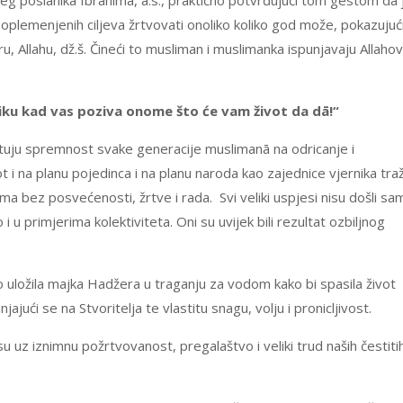
šeg poslanika Ibrahima, a.s., praktično potvrđujući tom gestom da 
oplemenjenih ciljeva žrtvovati onoliko koliko god može, pokazujuć
 Allahu, dž.š. Čineći to musliman i muslimanka ispunjavaju Allahov
aniku kad vas poziva onome što će vam život da dā!“
opituju spremnost svake generacije muslimanā na odricanje i
 i na planu pojedinca i na planu naroda kao zajednice vjernika traž
ema bez posvećenosti, žrtve i rada. Svi veliki uspjesi nisu došli sa
 u primjerima kolektiviteta. Oni su uvijek bili rezultat ozbiljnog
to uložila majka Hadžera u traganju za vodom kako bi spasila život
ći se na Stvoritelja te vlastitu snagu, volju i pronicljivost.
u uz iznimnu požrtvovanost, pregalaštvo i veliki trud naših čestiti