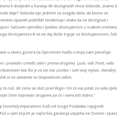
smo li dosljedni u čuvanju tih dostignutih nivoa slobode, znamo li
loboda daje? Sloboda nije jednom za svagda data, da bismo se
remenu opasnih političkih tendencija i ataka da se dostignuti i
ospori. Sačuvati vjerničko i ljudsko dostojanstvo u svakom vremen
titoga dostojanstva ili se ne daj Bože trguje sa dostojanstvom, čaš
azane u okviru govora na Oprosnom hadžu u kojoj nam poručuje:
ni i pravedni između sebe i prema drugima. Ljudi, vaši životi, vaša
rikosnoveni kao što je za sve nas uzvišen i svet ovaj mjesec, današnji
 dok se ne sastanete sa Gospodarom vašim.
oji to ruši. Mi ćemo svi doći pred Boga i On će nas pitati za naša djela
Nemojte činiti nepravdu drugome pa će i vama biti dobro.“
i Stvoritelj imperativno traži od Svoga Poslanika i njegovih
i Put u vjeri koji im je najčvršća garancija uspjeha na Ovome i spas