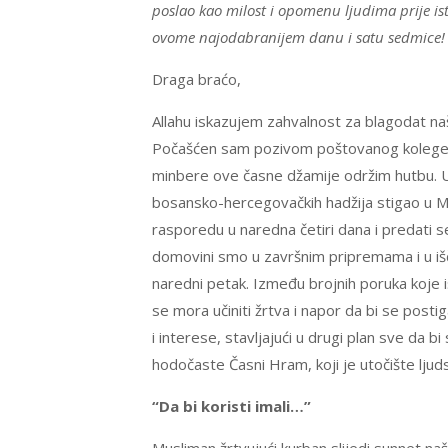
poslao kao milost i opomenu ljudima prije is
ovome najodabranijem danu i satu sedmice!
Draga braćo,
Allahu iskazujem zahvalnost za blagodat na
Počašćen sam pozivom poštovanog kolege ze
minbere ove časne džamije održim hutbu. U
bosansko-hercegovačkih hadžija stigao u Me
rasporedu u naredna četiri dana i predati s
domovini smo u završnim pripremama i u iš
naredni petak. Između brojnih poruka koje i
se mora učiniti žrtva i napor da bi se posti
i interese, stavljajući u drugi plan sve da b
hodočaste Časni Hram, koji je utočište lju
“Da bi koristi imali…”