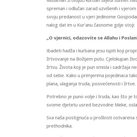
Musliman žrtvujući kurban slijedi sunnet na
spreman i odlučan zarad uzvišenih i vjerom 
svoju predanost u vjeri Jedinome Gospodaru,
nalog dat im u Kur’anu časnome gdje stoji:
„O vjernici, odazovite se Allahu i Posl
Ibadeti hadža i kurbana jesu ispiti koji pr
žrtvovanje na Božijem putu. Cjelokupan život
žrtvu. Života koji je pun smisla i sadržaja n
od sebe. Kako u primjerima pojedinaca tako i
plana, ulaganja truda, posvećenosti i žrtve.
Potrebno je puno volje i truda, kao što je 
svome djetetu usred bezvodne Meke, oslanjaju
Sva naša postignuća u prošlosti ostvarena s
prethodnika.