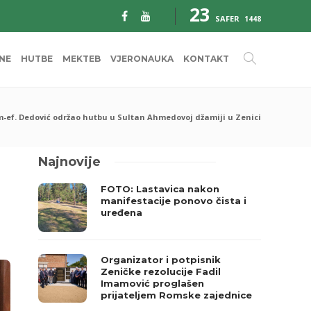
23
SAFER
1448
INE
HUTBE
MEKTEB
VJERONAUKA
KONTAKT
m-ef. Dedović održao hutbu u Sultan Ahmedovoj džamiji u Zenici
Najnovije
FOTO: Lastavica nakon
manifestacije ponovo čista i
uređena
Organizator i potpisnik
Zeničke rezolucije Fadil
Imamović proglašen
prijateljem Romske zajednice