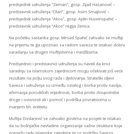
predsjednik udruženja “Zeman”, gosp. Zijad Hasanović –
predstavnik udruženja “Dlan”, gosp. Asim Smajlović –
predsjednik udruženja “Akos”, gosp. Ajdin Huseinspahić –
predstavnik udruženja “Akos” regija Zenica.
Na početku sastanka gosp. Mirsad Spahić zahvalio se muftiji
na prijemu te ga upoznao sa radom saveza te istakao dobru
saradanju sa drugim muftijstvima i medžlisima.
Predsjednici i predstavnici udruženja su naveli da kroz
saradnju sa Islamskom zajednicom mogu očekivati još veće
rezultate na polju svog rada i djelovanja. Strateški ciljevi
Saveza i udruženja su između ostalog i borba protiv nasilja,
afirmacija porodičnih vrijednosti, borba protiv zloupotrebe
droge i ovisnosti ali i pomoć i podrška povratnicima u
manjem bh. entitetu.
Muftija Dizdarević se zahvalio gostima na posjeti te istakao
da su bošnjačke nevladine organizacije važne strukture koje
pomažu radu Islamske zajednice te uz podršku Savezu