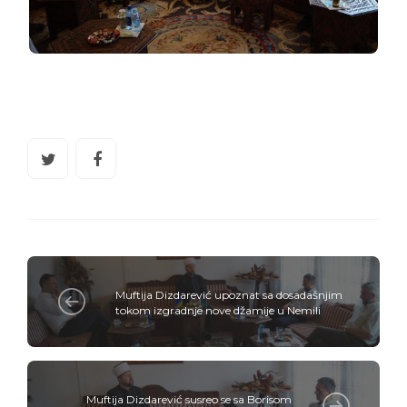
Muftija Dizdarević upoznat sa dosadašnjim
tokom izgradnje nove džamije u Nemili
Muftija Dizdarević susreo se sa Borisom