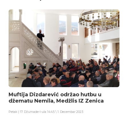
Muftija Dizdarević održao hutbu u
džematu Nemila, Medžlis IZ Zenica
Petak | 17. Džumade-l-ula 1445 \ 1. Decembar 2023