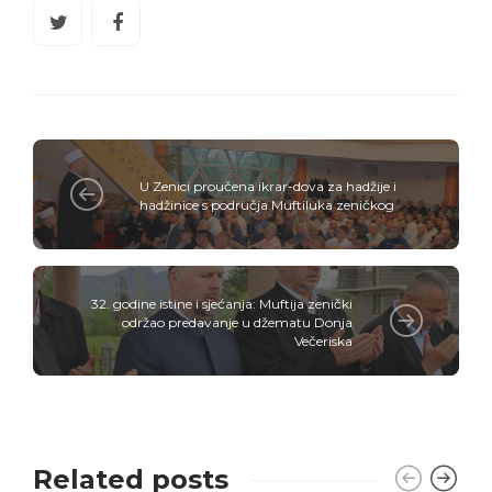
U Zenici proučena ikrar-dova za hadžije i
hadžinice s područja Muftiluka zeničkog
32. godine istine i sjećanja: Muftija zenički
održao predavanje u džematu Donja
Večeriska
Related posts