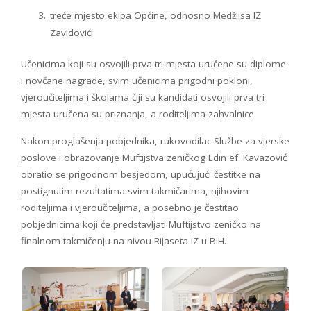
treće mjesto ekipa Općine, odnosno Medžlisa IZ
Zavidovići.
Učenicima koji su osvojili prva tri mjesta uručene su diplome
i novčane nagrade, svim učenicima prigodni pokloni,
vjeroučiteljima i školama čiji su kandidati osvojili prva tri
mjesta uručena su priznanja, a roditeljima zahvalnice.
Nakon proglašenja pobjednika, rukovodilac Službe za vjerske
poslove i obrazovanje Muftijstva zeničkog Edin ef. Kavazović
obratio se prigodnom besjedom, upućujući čestitke na
postignutim rezultatima svim takmičarima, njihovim
roditeljima i vjeroučiteljima, a posebno je čestitao
pobjednicima koji će predstavljati Muftijstvo zeničko na
finalnom takmičenju na nivou Rijaseta IZ u BiH.