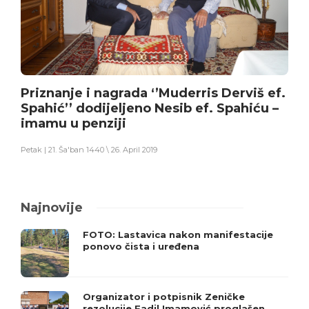
Priznanje i nagrada ‘’Muderris Derviš ef.
Spahić’’ dodijeljeno Nesib ef. Spahiću –
imamu u penziji
Petak | 21. Ša'ban 1440 \ 26. April 2019
Najnovije
FOTO: Lastavica nakon manifestacije
ponovo čista i uređena
Organizator i potpisnik Zeničke
rezolucije Fadil Imamović proglašen