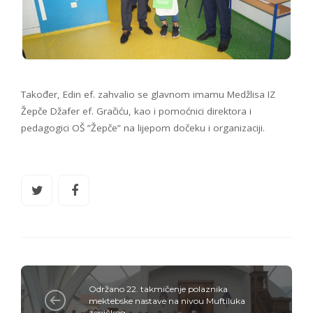
Također, Edin ef. zahvalio se glavnom imamu Medžlisa IZ
Žepče Džafer ef. Gračiću, kao i pomoćnici direktora i
pedagogici OŠ ”Žepče” na lijepom dočeku i organizaciji.
Održano 22. takmičenje polaznika
mektebske nastave na nivou Muftiluka
zeničkog