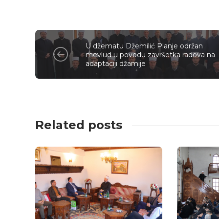
U džematu Džemilić Planje održan
mevlud u povodu završetka radova na
adaptaciji džamije
Related posts