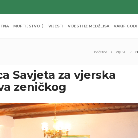
ETNA
MUFTIJSTVO
VIJESTI
VIJESTI IZ MEDŽLISA
VAKIF GOD
Početna
VIJESTI
O
a Savjeta za vjerska
tva zeničkog