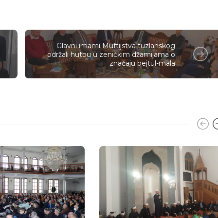
Glavni imami Muftijstva tuzlanskog
održali hutbu u zeničkim džamijama o
značaju bejtul-mala