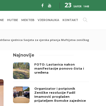
23
SAFER
1448
INE
HUTBE
MEKTEB
VJERONAUKA
KONTAKT
držana sjednica Savjeta za vjerska pitanja Muftijstva zeničkog
Najnovije
FOTO: Lastavica nakon
manifestacije ponovo čista i
uređena
Organizator i potpisnik
Zeničke rezolucije Fadil
Imamović proglašen
prijateljem Romske zajednice