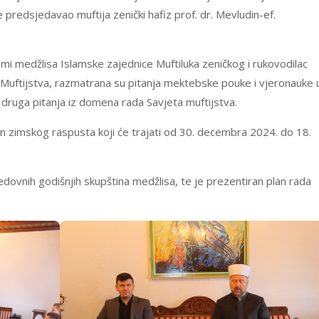
 predsjedavao muftija zenički hafiz prof. dr. Mevludin-ef.
mami medžlisa Islamske zajednice Muftiluka zeničkog i rukovodilac
 Muftijstva, razmatrana su pitanja mektebske pouke i vjeronauke 
druga pitanja iz domena rada Savjeta muftijstva.
in zimskog raspusta koji će trajati od 30. decembra 2024. do 18.
edovnih godišnjih skupština medžlisa, te je prezentiran plan rada