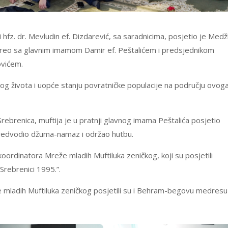
 hfz. dr. Mevludin ef. Dizdarević, sa saradnicima, posjetio je Medžl
sreo sa glavnim imamom Damir ef. Peštalićem i predsjednikom
vićem.
og života i uopće stanju povratničke populacije na području ovog
ebrenica, muftija je u pratnji glavnog imama Peštalića posjetio
predvodio džuma-namaz i održao hutbu.
 koordinatora Mreže mladih Muftiluka zeničkog, koji su posjetili
Srebrenici 1995.”.
e mladih Muftiluka zeničkog posjetili su i Behram-begovu medresu