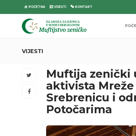
POČETNA
VIJESTI
KONTAKT
POČ
VIJESTI
Muftija zenički 
aktivista Mreže
Srebrenicu i od
Potočarima