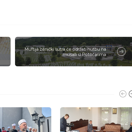
Muftija zenički sutra će održati hutbu na
musalli u Potočarima