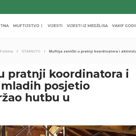
ETNA
MUFTIJSTVO
VIJESTI
VIJESTI IZ MEDŽLISA
VAKIF GOD
Početna
ISTAKNUTO
Muftija zenički u pratnji koordinatora i aktivis
u pratnji koordinatora i
 mladih posjetio
ržao hutbu u