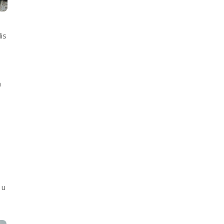
is
a
 u