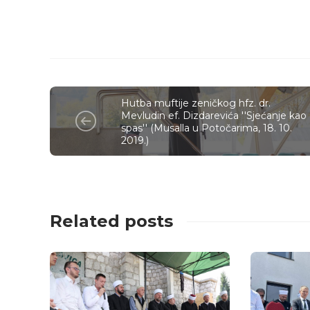
Hutba muftije zeničkog hfz. dr.
Mevludin ef. Dizdarevića ''Sjećanje kao
spas'' (Musalla u Potočarima, 18. 10.
2019.)
Related posts