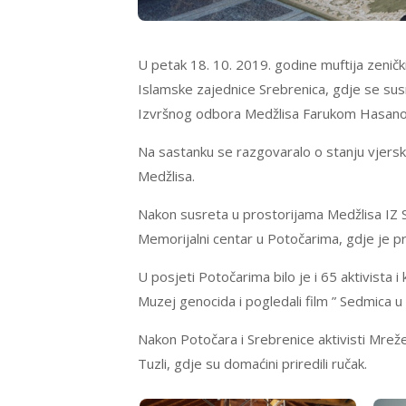
U petak 18. 10. 2019. godine muftija zenički
Islamske zajednice Srebrenica, gdje se su
Izvršnog odbora Medžlisa Farukom Hasano
Na sastanku se razgovaralo o stanju vjersk
Medžlisa.
Nakon susreta u prostorijama Medžlisa IZ Sr
Memorijalni centar u Potočarima, gdje je 
U posjeti Potočarima bilo je i 65 aktivista i
Muzej genocida i pogledali film ” Sedmica u 
Nakon Potočara i Srebrenice aktivisti Mrež
Tuzli, gdje su domaćini priredili ručak.