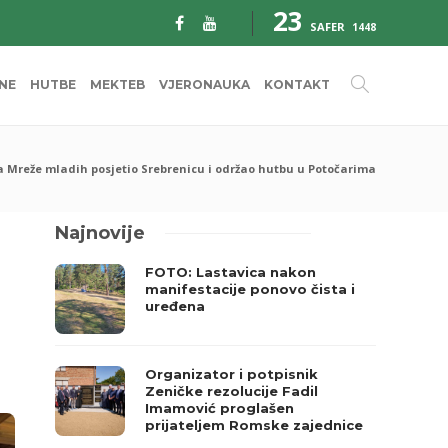
23
SAFER
1448
INE
HUTBE
MEKTEB
VJERONAUKA
KONTAKT
ta Mreže mladih posjetio Srebrenicu i održao hutbu u Potočarima
Najnovije
FOTO: Lastavica nakon
manifestacije ponovo čista i
uređena
Organizator i potpisnik
Zeničke rezolucije Fadil
Imamović proglašen
prijateljem Romske zajednice