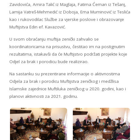
Zavidovića, Amira Talić iz Maglaja, Fatima Ćeman iz Tešanj,
Lamija Vatreš-Mehmedić iz Doboja, Ema Muminović iz Teslića
kao i rukovodilac Službe za vjerske poslove i obrazovanje
Muftijstva Edin ef. Kavazović.
U svom obraćanju muftija zenički zahvalio se
koordinatoricama na prisustvu, čestitao im na postignutim
rezultatima, istakavši da će Muftijstvo podržati projekte koje
Odjel za brak i porodicu bude realizirao.
Na sastanku su prezentirane informacije o aktivnostima
Odjela za brak i porodicu Muftijstva zeničkog i medžlisa
Islamske zajednice Muftiluka zeničkog u 2020. godini, kao i
planovi aktivnosti za 2021. godinu.