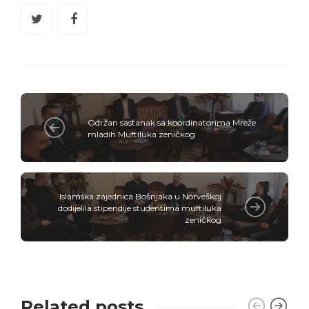
Održan sastanak sa koordinatorima Mreže
mladih Muftiluka zeničkog
Islamska zajednica Bošnjaka u Norveškoj
dodijelila stipendije studentima muftiluka
zeničkog
Related posts