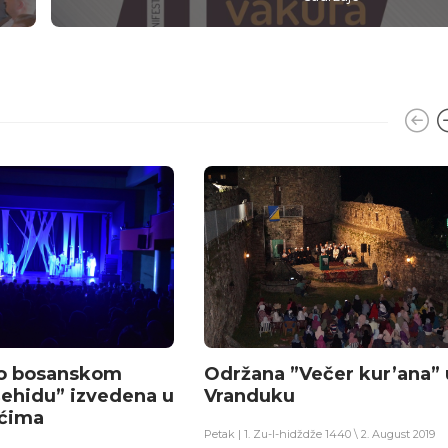
o bosanskom
Održana ”Večer kur’ana” 
šehidu” izvedena u
Vranduku
ićima
Petak | 1. Zu-l-hidždže 1440 \ 2. August 2019