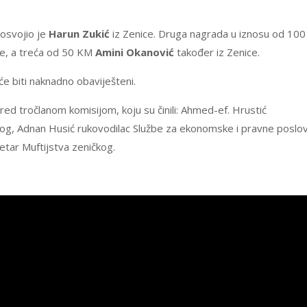
osvojio je
Harun Zukić
iz Zenice. Druga nagrada u iznosu od 100
ce, a treća od 50 KM
Amini Okanović
također iz Zenice.
će biti naknadno obaviješteni.
red tročlanom komisijom, koju su činili: Ahmed-ef. Hrustić
kog, Adnan Husić rukovodilac Službe za ekonomske i pravne poslo
etar Muftijstva zeničkog.