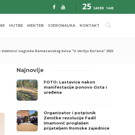
25
SAFER
1448
INE
HUTBE
MEKTEB
VJERONAUKA
KONTAKT
i dobitnici nagrada Ramazanskog kviza “U okrilju Kur’ana” 2023
Najnovije
FOTO: Lastavica nakon
manifestacije ponovo čista i
uređena
Organizator i potpisnik
Zeničke rezolucije Fadil
Imamović proglašen
prijateljem Romske zajednice