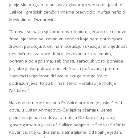
je vjerski program u prisustvu glavnog imama mr. Jakub ef.
Salkice i gradskih zeničkih imama predvodio muftija hafiz dr.
Mevludin ef. Dizdarević.
”Na ovaj se način sjećamo naših šehida, sjećamo se njihove
žrtve, sjećamo se ustvari vrijednosti koje nam oni svojom
žrtvom poručuju. A oni nam poručuju i ukazuju na vrijednosti
nesebičnosti za opće dobro, žrtvovanja za zajednicu,
odricanja od egoizma, sebičnosti, samoljubivosti, pohlepe…
Jer, ako je iko pokazao nesebičnost i poštovanje prema
zajednici i vrijednosti države te svega onoga šta to
podrazumjeva, to su bili naši šehidi – istakao je muftija
Dizdarević.
Na zeničkom mezaristanu Prašnice proučen je Jasini-šerif i
dova, u Sultan Ahmedovoj-Čaršijskoj džamiji u Zenici
proučena je hatma-dova, a muftija Dizdarević u pratnji
glavnog imama Jakub ef. Salkice posjetio je Šehziju Softić iz
Kovanića, majku dva sina, zlatna ljiljana, od kojih je jedan,