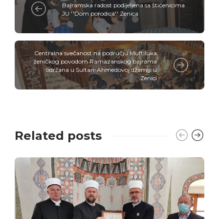
Bajramska radost podijeljena sa štićenicima
JU ''Dom porodica'' Zenica
Centralna svečanost na području Muftiluka
zeničkog povodom Ramazanskog bajrama
održana u Sultan-Ahmedovoj džamiji u
Zenici
Related posts