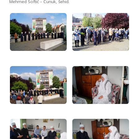
Mehmed Softić – Čunuk, šehid.