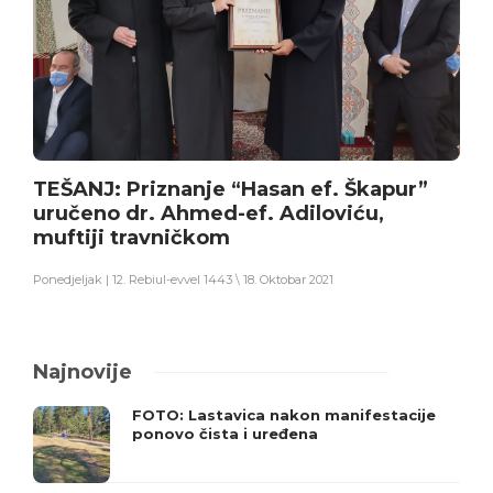
TEŠANJ: Priznanje “Hasan ef. Škapur”
uručeno dr. Ahmed-ef. Adiloviću,
muftiji travničkom
Ponedjeljak | 12. Rebiul-evvel 1443 \ 18. Oktobar 2021
Najnovije
FOTO: Lastavica nakon manifestacije
ponovo čista i uređena