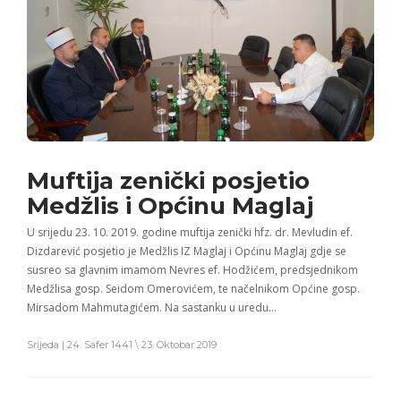
Muftija zenički posjetio
Medžlis i Općinu Maglaj
U srijedu 23. 10. 2019. godine muftija zenički hfz. dr. Mevludin ef.
Dizdarević posjetio je Medžlis IZ Maglaj i Općinu Maglaj gdje se
susreo sa glavnim imamom Nevres ef. Hodžićem, predsjednikom
Medžlisa gosp. Seidom Omerovićem, te načelnikom Općine gosp.
Mirsadom Mahmutagićem. Na sastanku u uredu…
Srijeda | 24. Safer 1441 \ 23. Oktobar 2019