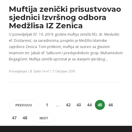
Muftija zenički prisustvovao
sjednici Izvršnog odbora
Medžlisa IZ Zenica
U ponedjeljak 07. 10. 2019. godine muftija zenički hfz. dr. Mevludin
ef. Dizdarević, sa saradnicima, posjetio je Medžlis Islamske
zajednice Zenica. Tom prilikom, muftija se susreo sa glavnim
imamom mr. Jakub ef. Salkicom i predsjednikom gosp. Muhamedom
Begagićem. Muftija zenički upoznat je sa stanjem vjerskog…
Ponedjeljak | 8. Safer 1441 \ 7. Oktobar 2019
1
…
42
43
44
45
46
PREVIOUS
47
48
NEXT