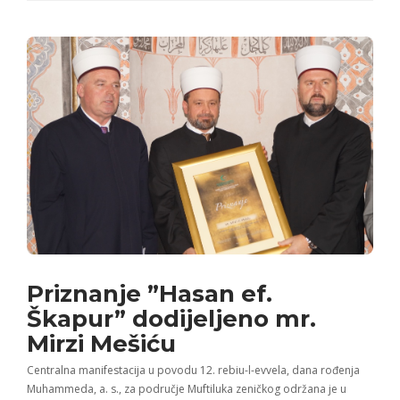
Priznanje ”Hasan ef.
Škapur” dodijeljeno mr.
Mirzi Mešiću
Centralna manifestacija u povodu 12. rebiu-l-evvela, dana rođenja
Muhammeda, a. s., za područje Muftiluka zeničkog održana je u