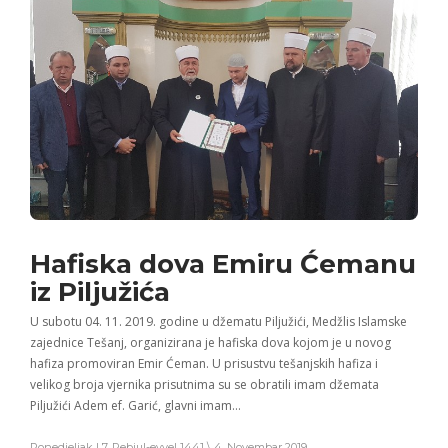
Hafiska dova Emiru Ćemanu
iz Piljužića
U subotu 04. 11. 2019. godine u džematu Piljužići, Medžlis Islamske
zajednice Tešanj, organizirana je hafiska dova kojom je u novog
hafiza promoviran Emir Ćeman. U prisustvu tešanjskih hafiza i
velikog broja vjernika prisutnima su se obratili imam džemata
Piljužići Adem ef. Garić, glavni imam…
Ponedjeljak | 7. Rebiul-evvel 1441 \ 4. Novembar 2019