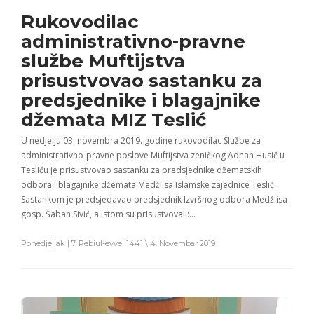
Rukovodilac
administrativno-pravne
službe Muftijstva
prisustvovao sastanku za
predsjednike i blagajnike
džemata MIZ Teslić
U nedjelju 03. novembra 2019. godine rukovodilac Službe za
administrativno-pravne poslove Muftijstva zeničkog Adnan Husić u
Tesliću je prisustvovao sastanku za predsjednike džematskih
odbora i blagajnike džemata Medžlisa Islamske zajednice Teslić.
Sastankom je predsjedavao predsjednik Izvršnog odbora Medžlisa
gosp. Šaban Sivić, a istom su prisustvovali:…
Ponedjeljak | 7. Rebiul-evvel 1441 \ 4. Novembar 2019