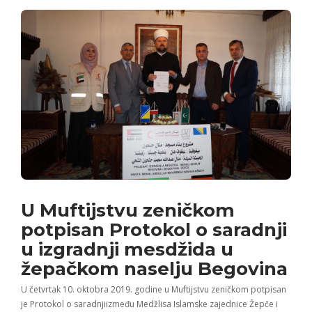
U Muftijstvu zeničkom
potpisan Protokol o saradnji
u izgradnji mesdžida u
žepačkom naselju Begovina
U četvrtak 10. oktobra 2019. godine u Muftijstvu zeničkom potpisan
je Protokol o saradnjiizmeđu Medžlisa Islamske zajednice Žepče i