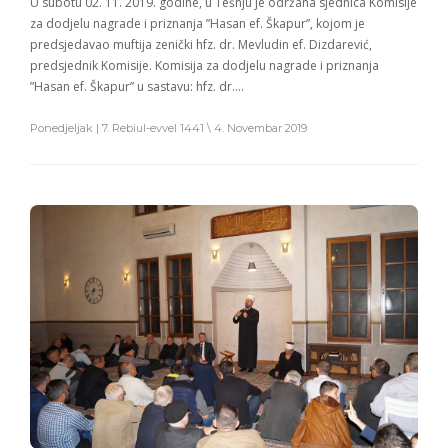
U subotu 02. 11. 2019. godine, u Tešnju je održana sjednica Komisije
za dodjelu nagrade i priznanja ”Hasan ef. Škapur”, kojom je
predsjedavao muftija zenički hfz. dr. Mevludin ef. Dizdarević,
predsjednik Komisije. Komisija za dodjelu nagrade i priznanja
”Hasan ef. Škapur” u sastavu: hfz. dr….
Ponedjeljak | 7. Rebiul-evvel 1441 \ 4. Novembar 2019