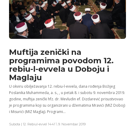
Muftija zenički na
programima povodom 12.
rebiu-l-evvela u Doboju i
Maglaju
U okviru obilježavanja 12. rebiu-l-evvela, dana rođenja Božijeg
Poslanika Muhammeda, a. s., , u petak 8. i subotu 9. novembra 2019.
godine, muftija zenički hfz. dr. Mevludin ef. Dizdarević prisustvovao
je programima koji su organizirani u džematima Mravići (MIZ Doboj)
i Misurići (MIZ Maglaj). Programi…
Subota | 12. Rebiul-evvel 1441 \ 9. Novembar 2019