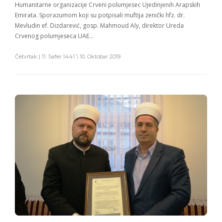
Humanitarne organizacije Crveni polumjesec Ujedinjenih Arapskih
Emirata. Sporazumom koji su potpisali muftija zenički hfz. dr.
Mevludin ef. Dizdarević, gosp. Mahmoud Aly, direktor Ureda
Crvenog polumjeseca UAE…
Četvrtak | 11. Safer 1441 \ 10. Oktobar 2019