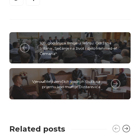
109. godišnjica Ilmijje u Tešnju: Održana
tribina „Sjećanje na život i djelo Mehmed-ef.
Ćemana“
Vjeroučitelji zeničkih srednjih škola na
prijemu kod muftije Dizdarevića
Related posts