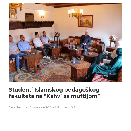
Studenti Islamskog pedagoškog
fakulteta na ”Kahvi sa muftijom”
Četvrtak | 19. Zu-l-ka'de 1444 \ 8. Juni 2023