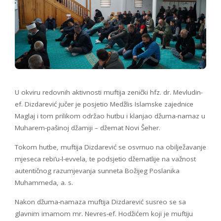
U okviru redovnih aktivnosti muftija zenički hfz. dr. Mevludin-
ef. Dizdarević jučer je posjetio Medžlis Islamske zajednice
Maglaj i tom prilikom održao hutbu i klanjao džuma-namaz u
Muharem-pašinoj džamiji – džemat Novi Šeher.
Tokom hutbe, muftija Dizdarević se osvrnuo na obilježavanje
mjeseca rebi’u-l-evvela, te podsjetio džematlije na važnost
autentičnog razumjevanja sunneta Božijeg Poslanika
Muhammeda, a. s.
Nakon džuma-namaza muftija Dizdarević susreo se sa
glavnim imamom mr. Nevres-ef. Hodžićem koji je muftiju