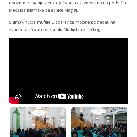
upoznao o stanju vjerskog života i aktivnostima na području
Medžlisa Islamske zajednice Maglaj.
Snimak hutbe muftije Dizdarevića možete pogledati na
zvaničnom YouTube kanalu Muftijstva zeničkog.