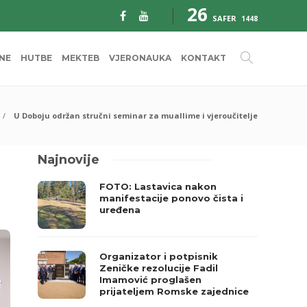
26
SAFER
1448
INE
HUTBE
MEKTEB
VJERONAUKA
KONTAKT
U Doboju održan stručni seminar za muallime i vjeroučitelje
Najnovije
FOTO: Lastavica nakon
manifestacije ponovo čista i
uređena
Organizator i potpisnik
Zeničke rezolucije Fadil
Imamović proglašen
prijateljem Romske zajednice