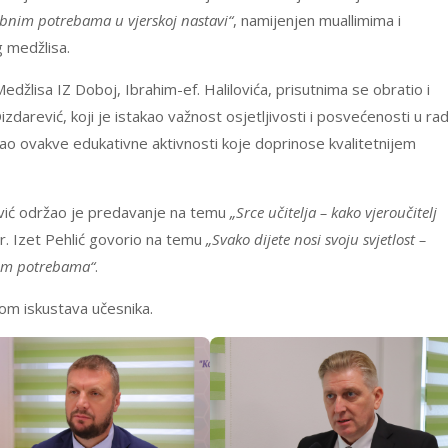
sebnim potrebama u vjerskoj nastavi“
, namijenjen muallimima i
g medžlisa.
lisa IZ Doboj, Ibrahim-ef. Halilovića, prisutnima se obratio i
 Dizdarević, koji je istakao važnost osjetljivosti i posvećenosti u ra
 ovakve edukativne aktivnosti koje doprinose kvalitetnijem
ović održao je predavanje na temu
„Srce učitelja – kako vjeroučitelj
 dr. Izet Pehlić govorio na temu
„Svako dijete nosi svoju svjetlost –
nim potrebama“
.
om iskustava učesnika.