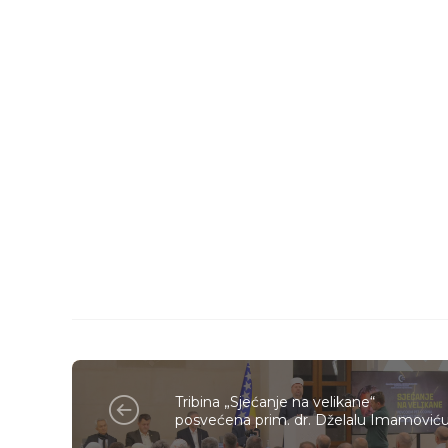
Tribina „Sjećanje na velikane“
posvećena prim. dr. Dželalu Imamović