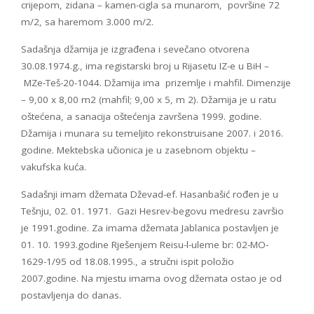
crijepom, zidana – kamen-cigla sa munarom, površine 72
m/2, sa haremom 3.000 m/2.
Sadašnja džamija je izgrađena i sevečano otvorena
30.08.1974.g., ima registarski broj u Rijasetu IZ-e u BiH –
MZe-Teš-20-1044. Džamija ima prizemlje i mahfil. Dimenzije
– 9,00 x 8,00 m2 (mahfil; 9,00 x 5, m 2). Džamija je u ratu
oštećena, a sanacija oštećenja završena 1999. godine.
Džamija i munara su temeljito rekonstruisane 2007. i 2016.
godine. Mektebska učionica je u zasebnom objektu –
vakufska kuća.
Sadašnji imam džemata Dževad-ef. Hasanbašić rođen je u
Tešnju, 02. 01. 1971. Gazi Hesrev-begovu medresu završio
je 1991.godine. Za imama džemata Jablanica postavljen je
01. 10. 1993.godine Rješenjem Reisu-l-uleme br: 02-MO-
1629-1/95 od 18.08.1995., a stručni ispit položio
2007.godine. Na mjestu imama ovog džemata ostao je od
postavljenja do danas.