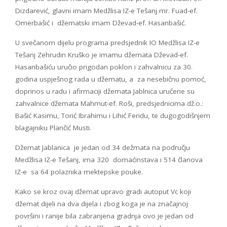
Dizdarević, glavni imam Medžlisa IZ-e Tešanj mr. Fuad-ef.
Omerbašić i džematski imam Dževad-ef. Hasanbašić.
U svečanom dijelu programa predsjednik IO Medžlisa IZ-e
Tešanj Zehrudin Kruško je imamu džemata Dževad-ef.
Hasanbašiću uručio prigodan poklon i zahvalnicu za 30.
godina uspješnog rada u džematu, a za nesebičnu pomoć,
doprinos u radu i afirmaciji džemata Jablnica uručene su
zahvalnice džemata Mahmut-ef. Roši, predsjednicima dž.o.:
Bašić Kasimu, Torić Ibrahimu i Lihić Feridu, te dugogodišnjem
blagajniku Plančić Musti.
Džemat Jablanica je jedan od 34 dežmata na području
Medžlisa IZ-e Tešanj, ima 320 domaćinstava i 514 članova
IZ-e sa 64 polaznika mektepske pouke.
Kako se kroz ovaj džemat upravo gradi autoput Vc koji
džemat dijeli na dva dijela i zbog koga je na značajnoj
površini i ranije bila zabranjena gradnja ovo je jedan od