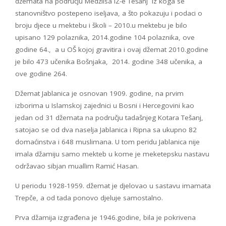
džemata na području Medžlisa IZ-e Tešanj iz koga se
stanovništvo postepeno iseljava, a što pokazuju i podaci o
broju djece u mektebu i školi – 2010.u mektebu je bilo
upisano 129 polaznika, 2014.godine 104 polaznika, ove
godine 64., a u OŠ kojoj gravitira i ovaj džemat 2010.godine
je bilo 473 učenika Bošnjaka, 2014. godine 348 učenika, a
ove godine 264.
Džemat Jablanica je osnovan 1909. godine, na prvim
izborima u Islamskoj zajednici u Bosni i Hercegovini kao
jedan od 31 džemata na području tadašnjeg Kotara Tešanj,
satojao se od dva naselja Jablanica i Ripna sa ukupno 82
domaćinstva i 648 muslimana. U tom peridu Jablanica nije
imala džamiju samo mekteb u kome je meketepsku nastavu
održavao sibjan muallim Ramić Hasan.
U periodu 1928-1959. džemat je djelovao u sastavu imamata
Trepče, a od tada ponovo djeluje samostalno.
Prva džamija izgrađena je 1946.godine, bila je pokrivena