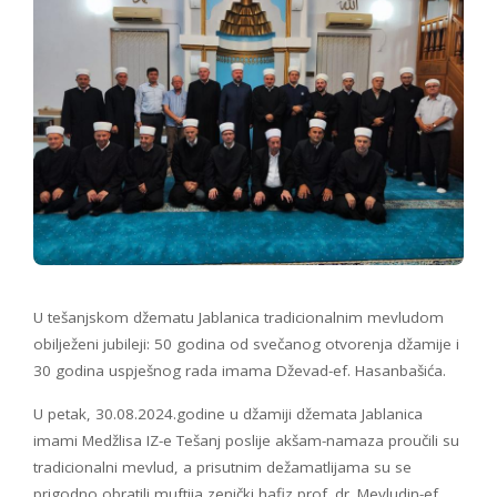
U tešanjskom džematu Jablanica tradicionalnim mevludom
obilježeni jubileji: 50 godina od svečanog otvorenja džamije i
30 godina uspješnog rada imama Dževad-ef. Hasanbašića.
U petak, 30.08.2024.godine u džamiji džemata Jablanica
imami Medžlisa IZ-e Tešanj poslije akšam-namaza proučili su
tradicionalni mevlud, a prisutnim dežamatlijama su se
prigodno obratili muftija zenički hafiz prof. dr. Mevludin-ef.