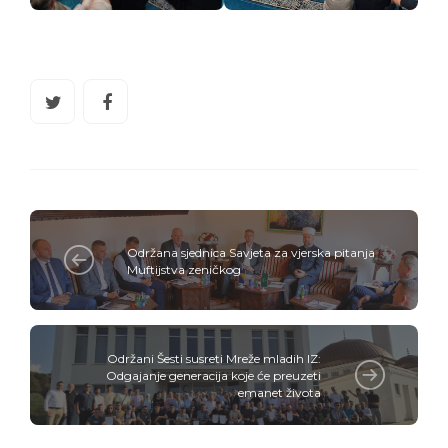
Održana sjednica Savjeta za vjerska pitanja
Muftijstva zeničkog
Održani Šesti susreti Mreže mladih IZ:
Odgajanje generacija koje će preuzeti
emanet života