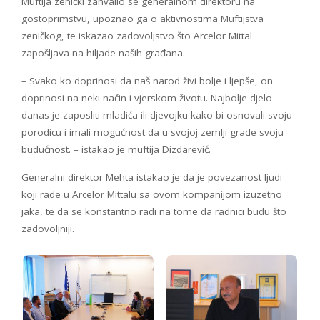
Muftija zenički zahvalio se generalnom direktoru na
gostoprimstvu, upoznao ga o aktivnostima Muftijstva
zeničkog, te iskazao zadovoljstvo što Arcelor Mittal
zapošljava na hiljade naših građana.
– Svako ko doprinosi da naš narod živi bolje i ljepše, on
doprinosi na neki način i vjerskom životu. Najbolje djelo
danas je zaposliti mladića ili djevojku kako bi osnovali svoju
porodicu i imali mogućnost da u svojoj zemlji grade svoju
budućnost. – istakao je muftija Dizdarević.
Generalni direktor Mehta istakao je da je povezanost ljudi
koji rade u Arcelor Mittalu sa ovom kompanijom izuzetno
jaka, te da se konstantno radi na tome da radnici budu što
zadovoljniji.