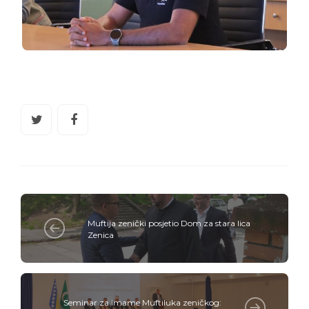
Muftija zenički posjetio Dom za stara lica
Zenica
Seminar za imame Muftiluka zeničkog: