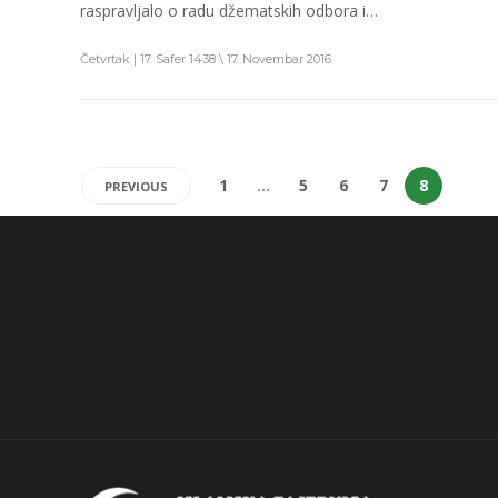
raspravljalo o radu džematskih odbora i…
Četvrtak | 17. Safer 1438 \ 17. Novembar 2016
1
…
5
6
7
8
PREVIOUS