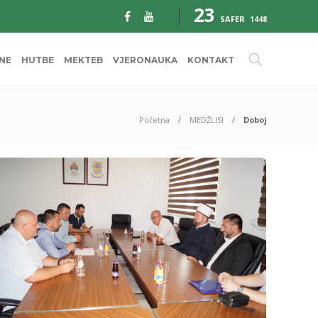
23
SAFER
1448
INE
HUTBE
MEKTEB
VJERONAUKA
KONTAKT
Početna
MEDŽLISI
Doboj