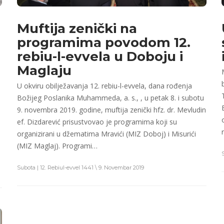
Muftija zenički na
programima povodom 12.
rebiu-l-evvela u Doboju i
Maglaju
U okviru obilježavanja 12. rebiu-l-evvela, dana rođenja
Božijeg Poslanika Muhammeda, a. s., , u petak 8. i subotu
9. novembra 2019. godine, muftija zenički hfz. dr. Mevludin
ef. Dizdarević prisustvovao je programima koji su
organizirani u džematima Mravići (MIZ Doboj) i Misurići
(MIZ Maglaj). Programi…
S
Subota | 12. Rebiul-evvel 1441 \ 9. Novembar 2019