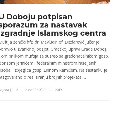
U Doboju potpisan
sporazum za nastavak
izgradnje Islamskog centra
Muftija zenički hfz. dr. Mevludin ef. Dizdarević jučer je
boravio u zvaničnoj posjeti Gradskoj upravi Grada Doboj.
Tom prilikom muftija se susreo sa gradonačelnikom gosp.
Borisom Jerinićem i federalnim ministrom raseljenih
osoba i izbjeglica gosp. Edinom Ramićem. Na sastanku je
razgovarano o realiziranju brojnih projekata,…
rijeda | 21. Zu-l-ka'de 1440 \ 24. Juli 2019