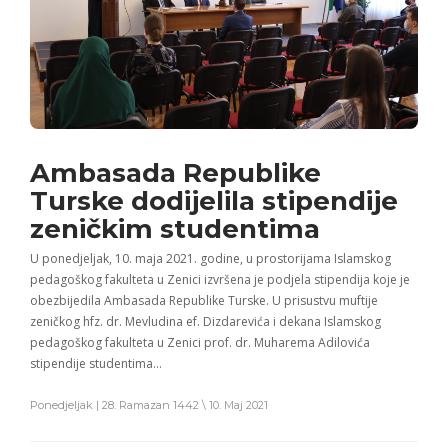
Ambasada Republike
Turske dodijelila stipendije
zeničkim studentima
U ponedjeljak, 10. maja 2021. godine, u prostorijama Islamskog
pedagoškog fakulteta u Zenici izvršena je podjela stipendija koje je
obezbijedila Ambasada Republike Turske. U prisustvu muftije
zeničkog hfz. dr. Mevludina ef. Dizdarevića i dekana Islamskog
pedagoškog fakulteta u Zenici prof. dr. Muharema Adilovića
stipendije studentima…
Ponedjeljak | 28. Ramazan 1442 \ 10. Maj 2021