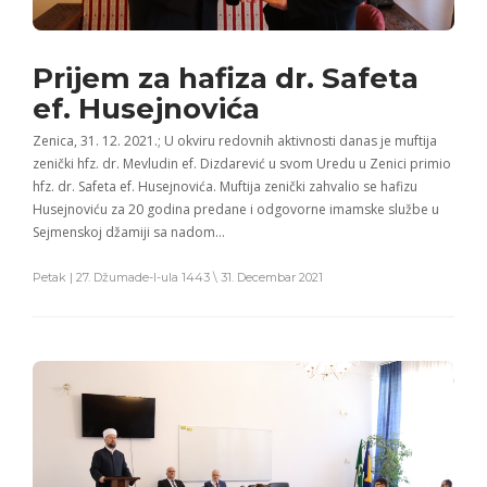
Prijem za hafiza dr. Safeta
ef. Husejnovića
Zenica, 31. 12. 2021.; U okviru redovnih aktivnosti danas je muftija
zenički hfz. dr. Mevludin ef. Dizdarević u svom Uredu u Zenici primio
hfz. dr. Safeta ef. Husejnovića. Muftija zenički zahvalio se hafizu
Husejnoviću za 20 godina predane i odgovorne imamske službe u
Sejmenskoj džamiji sa nadom…
Petak | 27. Džumade-l-ula 1443 \ 31. Decembar 2021