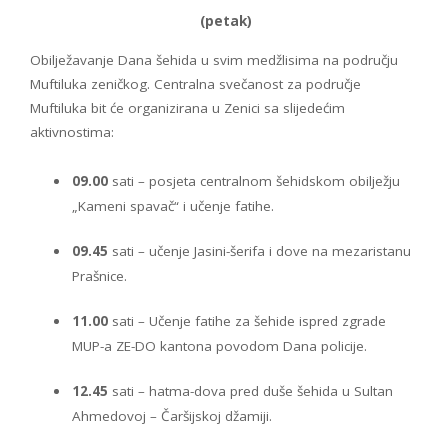
(petak)
Obilježavanje Dana šehida u svim medžlisima na području
Muftiluka zeničkog. Centralna svečanost za područje
Muftiluka bit će organizirana u Zenici sa slijedećim
aktivnostima:
09.00
sati – posjeta centralnom šehidskom obilježju
„Kameni spavač“ i učenje fatihe.
09.45
sati – učenje Jasini-šerifa i dove na mezaristanu
Prašnice.
11.00
sati – Učenje fatihe za šehide ispred zgrade
MUP-a ZE-DO kantona povodom Dana policije.
12.45
sati – hatma-dova pred duše šehida u Sultan
Ahmedovoj – Čaršijskoj džamiji.