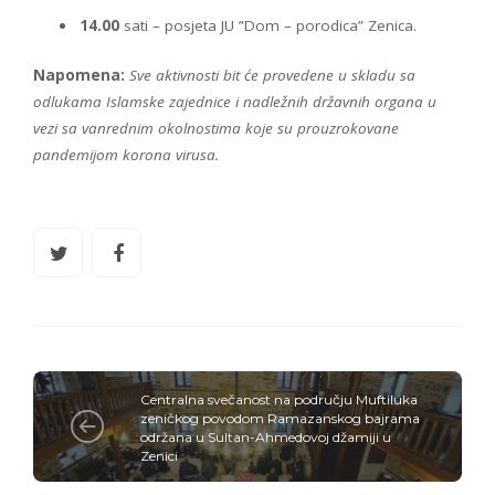
14.00
sati – posjeta JU ”Dom – porodica” Zenica.
Napomena:
Sve aktivnosti bit će provedene u skladu sa
odlukama Islamske zajednice i nadležnih državnih organa u
vezi sa vanrednim okolnostima koje su prouzrokovane
pandemijom korona virusa.
Centralna svečanost na području Muftiluka
zeničkog povodom Ramazanskog bajrama
održana u Sultan-Ahmedovoj džamiji u
Zenici