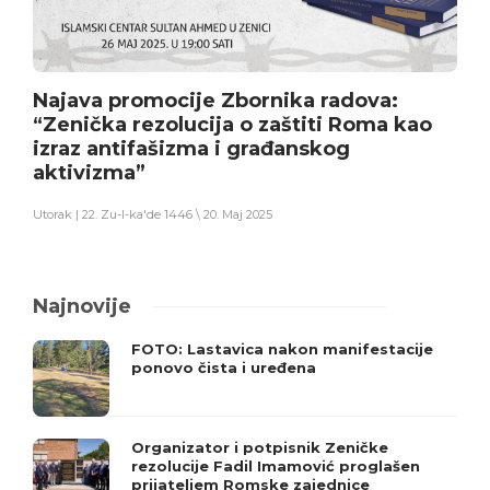
Najava promocije Zbornika radova:
“Zenička rezolucija o zaštiti Roma kao
izraz antifašizma i građanskog
aktivizma”
Utorak | 22. Zu-l-ka'de 1446 \ 20. Maj 2025
Najnovije
FOTO: Lastavica nakon manifestacije
ponovo čista i uređena
Organizator i potpisnik Zeničke
rezolucije Fadil Imamović proglašen
prijateljem Romske zajednice