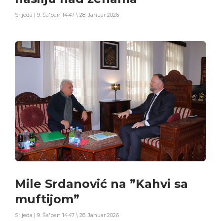
Srijeda | 9. Ša'ban 1447 \ 28. Januar 2026
Mile Srdanović na ”Kahvi sa
muftijom”
Srijeda | 9. Ša'ban 1447 \ 28. Januar 2026