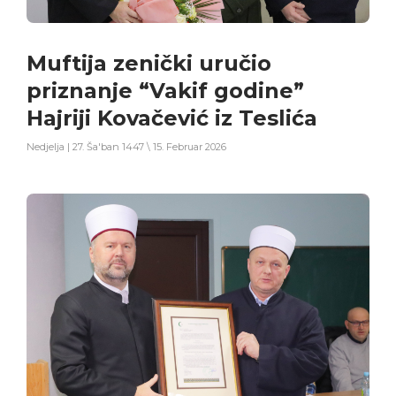
Muftija zenički uručio
priznanje “Vakif godine”
Hajriji Kovačević iz Teslića
Nedjelja | 27. Ša'ban 1447 \ 15. Februar 2026