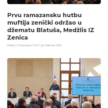
Prvu ramazansku hutbu
muftija zenički održao u
džematu Blatuša, Medžlis IZ
Zenica
Petak | 3. Ramazan 1447 \ 20. Februar 2026