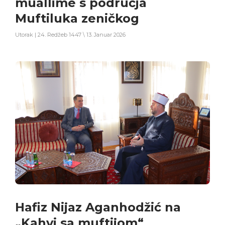
muallime s područja
Muftiluka zeničkog
Utorak | 24. Redžeb 1447 \ 13. Januar 2026
Hafiz Nijaz Aganhodžić na
„Kahvi sa muftijom“