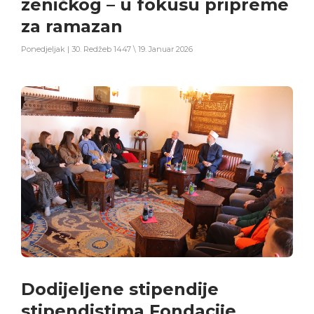
zeničkog – u fokusu pripreme
za ramazan
Ponedjeljak | 30. Redžeb 1447 \ 19. Januar 2026
Dodijeljene stipendije
stipendistima Fondacije