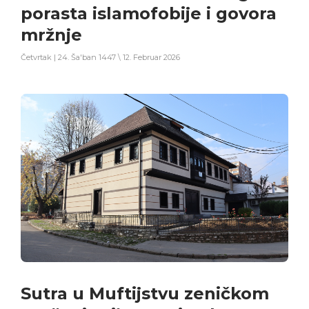
porasta islamofobije i govora
mržnje
Četvrtak | 24. Ša'ban 1447 \ 12. Februar 2026
Sutra u Muftijstvu zeničkom