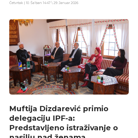
Četvrtak | 10. Ša'ban 1447 \ 29. Januar 2026
Muftija Dizdarević primio
delegaciju IPF-a:
Predstavljeno istraživanje o
nasilju nad ženama