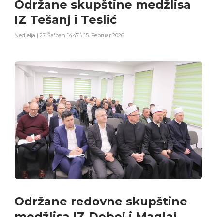
Održane skupštine medžlisa
IZ Tešanj i Teslić
Nedjelja | 27. Ša'ban 1447 \ 15. Februar 2026
Održane redovne skupštine
medžlisa IZ Doboj i Maglaj