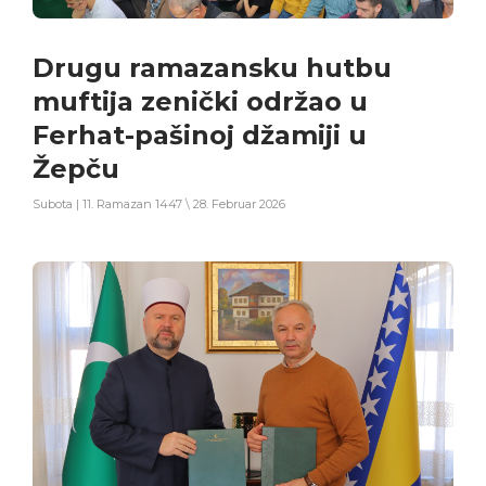
Drugu ramazansku hutbu
muftija zenički održao u
Ferhat-pašinoj džamiji u
Žepču
Subota | 11. Ramazan 1447 \ 28. Februar 2026