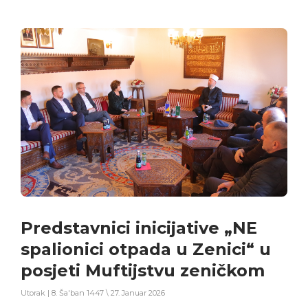
Predstavnici inicijative „NE
spalionici otpada u Zenici“ u
posjeti Muftijstvu zeničkom
Utorak | 8. Ša'ban 1447 \ 27. Januar 2026