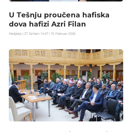
U Tešnju proučena hafiska
dova hafizi Azri Filan
Nedjelja | 27. Ša'ban 1447 \ 15. Februar 2026