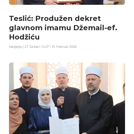
Teslić: Produžen dekret
glavnom imamu Džemail-ef.
Hodžiću
Nedjelja | 27. Ša'ban 1447 \ 15. Februar 2026