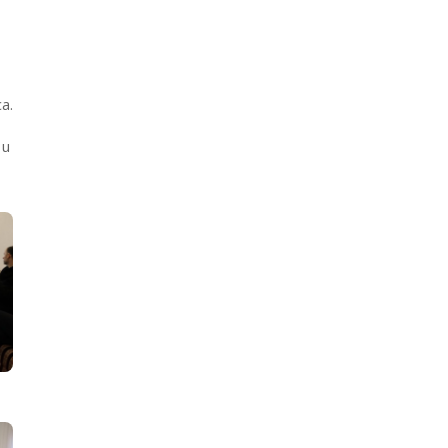
a.
 u