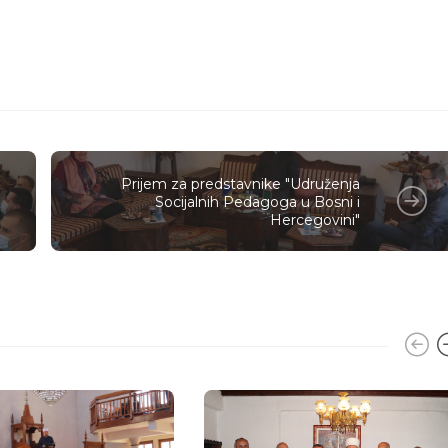
Prijem za predstavnike "Udruženja
Socijalnih Pedagoga u Bosni i
Hercegovini"