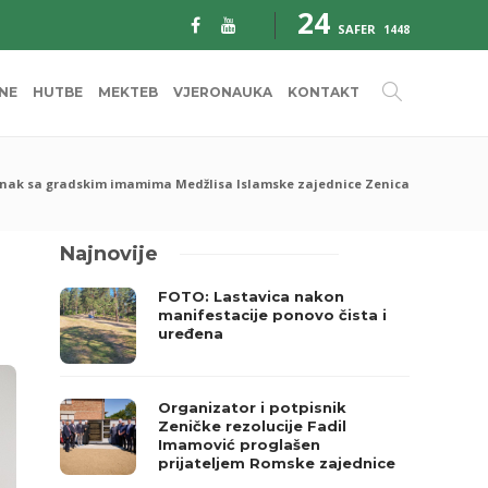
24
SAFER
1448
INE
HUTBE
MEKTEB
VJERONAUKA
KONTAKT
nak sa gradskim imamima Medžlisa Islamske zajednice Zenica
Najnovije
FOTO: Lastavica nakon
manifestacije ponovo čista i
uređena
Organizator i potpisnik
Zeničke rezolucije Fadil
Imamović proglašen
prijateljem Romske zajednice