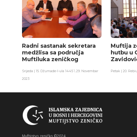
Radni sastanak sekretara
Muftija 
medžlisa sa područja
hutbu u 
Muftiluka zeničkog
Zavidovi
Srijeda | 15. Džumade-l-ula 1445 \ 29. Novembar
Petak | 20. Rebi
2023
Muftijstvo zeničko ©2024