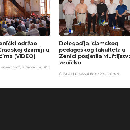
zenički održao
Delegacija Islamskog
Gradskoj džamiji u
pedagoškog fakulteta u
ćima (VIDEO)
Zenici posjetila Muftijstv
zeničko
ul-evvel 1447 \ 12. Septembar 2025
Četvrtak | 17. Ševval 1440 \ 20. Juni 2019