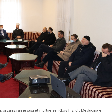
, organiziran je susret muftije zeničkog hfz. dr. Mevludina ef.