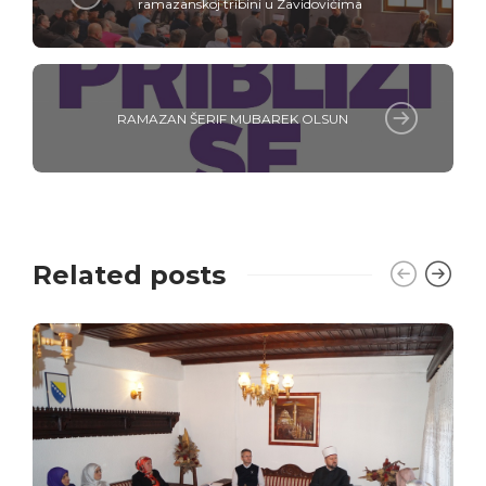
ramazanskoj tribini u Zavidovićima
RAMAZAN ŠERIF MUBAREK OLSUN
Related posts