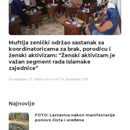
Muftija zenički održao sastanak sa
koordinatoricama za brak, porodicu i
ženski aktivizam: ”Ženski aktivizam je
važan segment rada Islamske
zajednice”
Ponedjeljak | 12. Rebiul-ahir 1441 \ 9. Decembar 2019
Najnovije
FOTO: Lastavica nakon manifestacije
ponovo čista i uređena