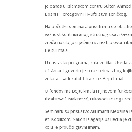
je danas u Islamskom centru Sultan Ahmed u
Bosni i Hercegovini i Muftijstva zeničkog.
Na početku seminara prisutnima se obratio mu
važnost kontinuiranog stručnog usavršavanj
značajnu ulogu u jačanju svijesti o ovom iba
Bejtul-mala.
U nastavku programa, rukovodilac Ureda za 
ef. Arnaut govorio je o razlozima zbog kojih
zekata i sadekatul-fitra kroz Bejtul-mal.
O fondovima Bejtul-mala i njihovom funkcio
Ibrahim-ef. Malanović, rukovodilac tog ured
Seminaru su prisustvovali imami Medžlisa 
ef. Kobilicom. Nakon izlaganja uslijedila je
koju je proučio glavni imam.