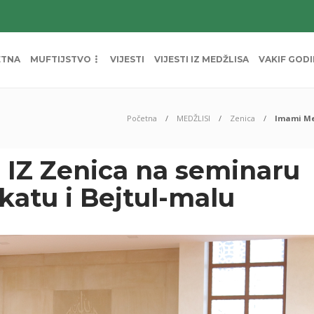
ETNA
MUFTIJSTVO
VIJESTI
VIJESTI IZ MEDŽLISA
VAKIF GOD
Početna
MEDŽLISI
Zenica
Imami Me
 IZ Zenica na seminaru
atu i Bejtul-malu