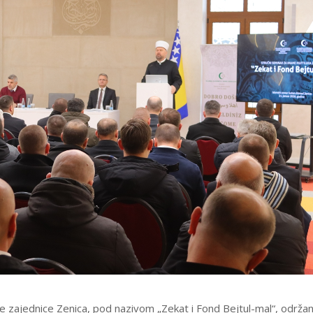
 zajednice Zenica, pod nazivom „Zekat i Fond Bejtul-mal“, održa