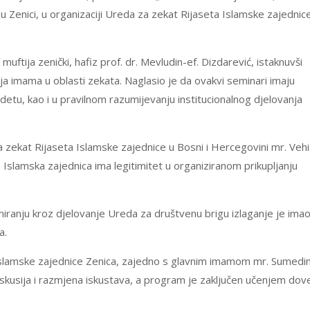
 Zenici, u organizaciji Ureda za zekat Rijaseta Islamske zajednic
ftija zenički, hafiz prof. dr. Mevludin-ef. Dizdarević, istaknuvši
a imama u oblasti zekata. Naglasio je da ovakvi seminari imaju
detu, kao i u pravilnom razumijevanju institucionalnog djelovanja
zekat Rijaseta Islamske zajednice u Bosni i Hercegovini mr. Vehi
 Islamska zajednica ima legitimitet u organiziranom prikupljanju
niranju kroz djelovanje Ureda za društvenu brigu izlaganje je ima
a.
Islamske zajednice Zenica, zajedno s glavnim imamom mr. Sumedi
 diskusija i razmjena iskustava, a program je zaključen učenjem dov