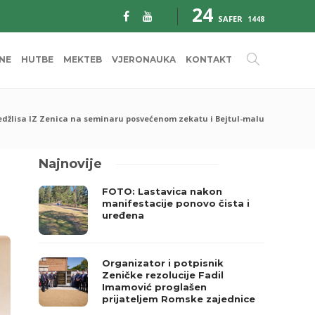
24
SAFER
1448
INE
HUTBE
MEKTEB
VJERONAUKA
KONTAKT
džlisa IZ Zenica na seminaru posvećenom zekatu i Bejtul-malu
Najnovije
FOTO: Lastavica nakon
manifestacije ponovo čista i
uređena
Organizator i potpisnik
Zeničke rezolucije Fadil
Imamović proglašen
prijateljem Romske zajednice