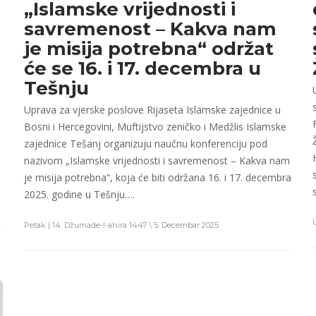
„Islamske vrijednosti i
savremenost – Kakva nam
je misija potrebna“ održat
će se 16. i 17. decembra u
Tešnju
Uprava za vjerske poslove Rijaseta Islamske zajednice u
Bosni i Hercegovini, Muftijstvo zeničko i Medžlis Islamske
zajednice Tešanj organizuju naučnu konferenciju pod
nazivom „Islamske vrijednosti i savremenost – Kakva nam
je misija potrebna“, koja će biti održana 16. i 17. decembra
2025. godine u Tešnju….
Petak | 14. Džumade-l-ahira 1447 \ 5. Decembar 2025