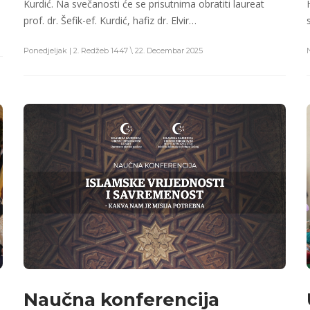
Kurdić. Na svečanosti će se prisutnima obratiti laureat
prof. dr. Šefik-ef. Kurdić, hafiz dr. Elvir…
Ponedjeljak | 2. Redžeb 1447 \ 22. Decembar 2025
Naučna konferencija