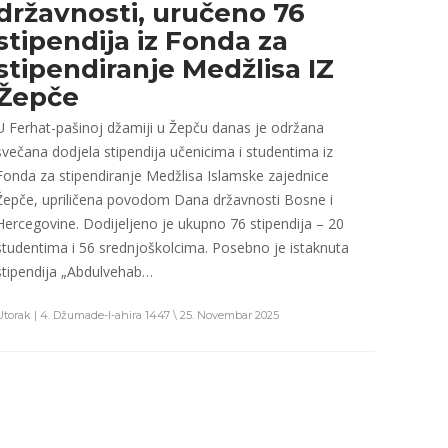
državnosti, uručeno 76
stipendija iz Fonda za
stipendiranje Medžlisa IZ
Žepče
U Ferhat-pašinoj džamiji u Žepču danas je održana
svečana dodjela stipendija učenicima i studentima iz
Fonda za stipendiranje Medžlisa Islamske zajednice
Žepče, upriličena povodom Dana državnosti Bosne i
Hercegovine. Dodijeljeno je ukupno 76 stipendija – 20
studentima i 56 srednjoškolcima. Posebno je istaknuta
stipendija „Abdulvehab…
Utorak | 4. Džumade-l-ahira 1447 \ 25. Novembar 2025