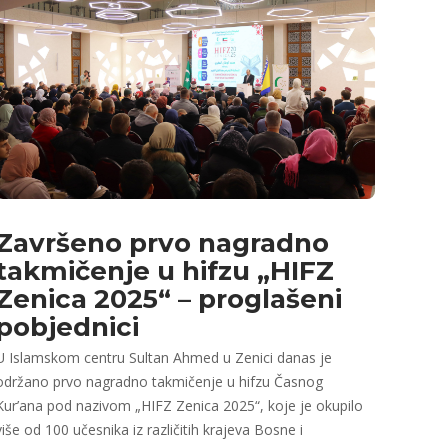
Završeno prvo nagradno
takmičenje u hifzu „HIFZ
Zenica 2025“ – proglašeni
pobjednici
U Islamskom centru Sultan Ahmed u Zenici danas je
održano prvo nagradno takmičenje u hifzu Časnog
Kur’ana pod nazivom „HIFZ Zenica 2025“, koje je okupilo
više od 100 učesnika iz različitih krajeva Bosne i