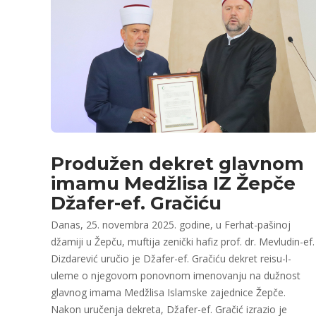
Produžen dekret glavnom
imamu Medžlisa IZ Žepče
Džafer-ef. Gračiću
Danas, 25. novembra 2025. godine, u Ferhat-pašinoj
džamiji u Žepču, muftija zenički hafiz prof. dr. Mevludin-ef.
Dizdarević uručio je Džafer-ef. Gračiću dekret reisu-l-
uleme o njegovom ponovnom imenovanju na dužnost
glavnog imama Medžlisa Islamske zajednice Žepče.
Nakon uručenja dekreta, Džafer-ef. Gračić izrazio je