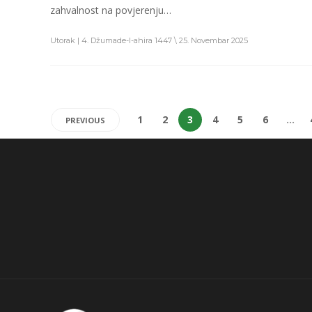
zahvalnost na povjerenju…
Utorak | 4. Džumade-l-ahira 1447 \ 25. Novembar 2025
1
2
3
4
5
6
…
PREVIOUS