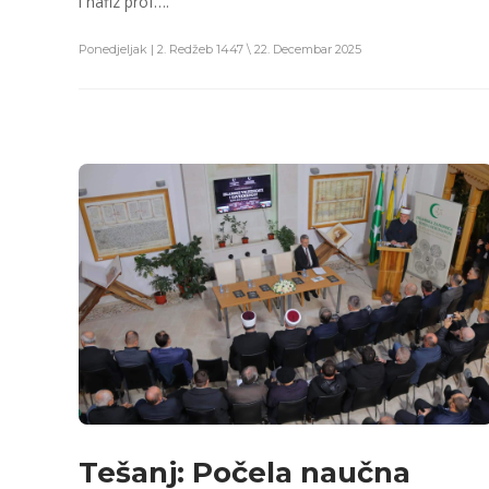
i hafiz prof….
Ponedjeljak | 2. Redžeb 1447 \ 22. Decembar 2025
Tešanj: Počela naučna