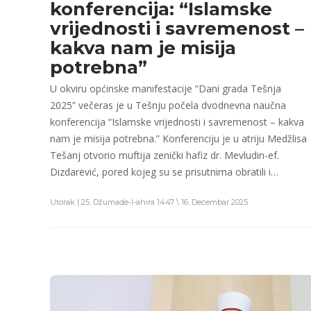
konferencija: “Islamske
vrijednosti i savremenost –
kakva nam je misija
potrebna”
U okviru općinske manifestacije “Dani grada Tešnja
2025” večeras je u Tešnju počela dvodnevna naučna
konferencija “Islamske vrijednosti i savremenost – kakva
nam je misija potrebna.” Konferenciju je u atriju Medžlisa
Tešanj otvorio muftija zenički hafiz dr. Mevludin-ef.
Dizdarević, pored kojeg su se prisutnima obratili i…
Utorak | 25. Džumade-l-ahira 1447 \ 16. Decembar 2025