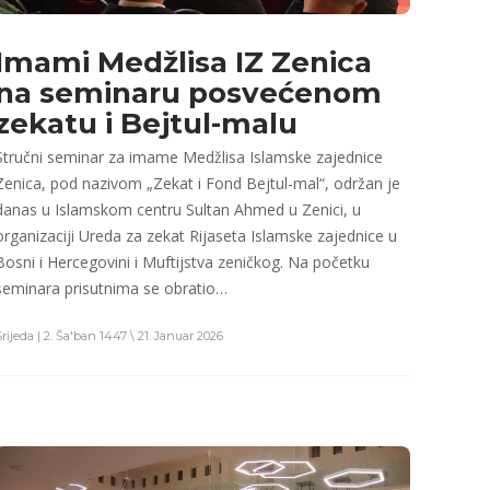
Imami Medžlisa IZ Zenica
na seminaru posvećenom
zekatu i Bejtul-malu
Stručni seminar za imame Medžlisa Islamske zajednice
Zenica, pod nazivom „Zekat i Fond Bejtul-mal“, održan je
danas u Islamskom centru Sultan Ahmed u Zenici, u
organizaciji Ureda za zekat Rijaseta Islamske zajednice u
Bosni i Hercegovini i Muftijstva zeničkog. Na početku
seminara prisutnima se obratio…
Srijeda | 2. Ša'ban 1447 \ 21. Januar 2026