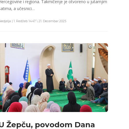
Hercegovine i regiona. Takmičenje je otvoreno u jutarnjim
satima, a učesnici…
Nedjelja | 1. Redžeb 1447 \ 21. Decembar 2025
U Žepču, povodom Dana