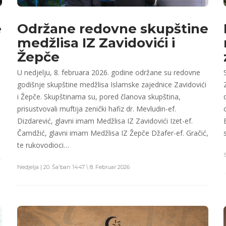
e
Održane redovne skupštine
medžlisa IZ Zavidovići i
Žepče
U nedjelju, 8. februara 2026. godine održane su redovne
godišnje skupštine medžlisa Islamske zajednice Zavidovići
i Žepče. Skupštinama su, pored članova skupština,
i
prisustvovali muftija zenički hafiz dr. Mevludin-ef.
Dizdarević, glavni imam Medžlisa IZ Zavidovići Izet-ef.
Čamdžić, glavni imam Medžlisa IZ Žepče Džafer-ef. Gračić,
te rukovodioci…
Nedjelja | 20. Ša'ban 1447 \ 8. Februar 2026