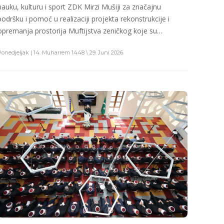
nauku, kulturu i sport ZDK Mirzi Mušiji za značajnu
podršku i pomoć u realizaciji projekta rekonstrukcije i
opremanja prostorija Muftijstva zeničkog koje su…
Ponedjeljak | 14. Muharrem 1448 \ 29. Juni 2026