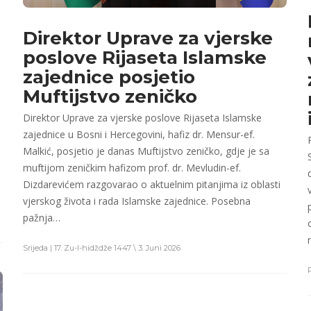
Direktor Uprave za vjerske
poslove Rijaseta Islamske
zajednice posjetio
Muftijstvo zeničko
Direktor Uprave za vjerske poslove Rijaseta Islamske
i
zajednice u Bosni i Hercegovini, hafiz dr. Mensur-ef.
u
Malkić, posjetio je danas Muftijstvo zeničko, gdje je sa
muftijom zeničkim hafizom prof. dr. Mevludin-ef.
Dizdarevićem razgovarao o aktuelnim pitanjima iz oblasti
vjerskog života i rada Islamske zajednice. Posebna
pažnja…
Srijeda | 17. Zu-l-hidždže 1447 \ 3. Juni 2026