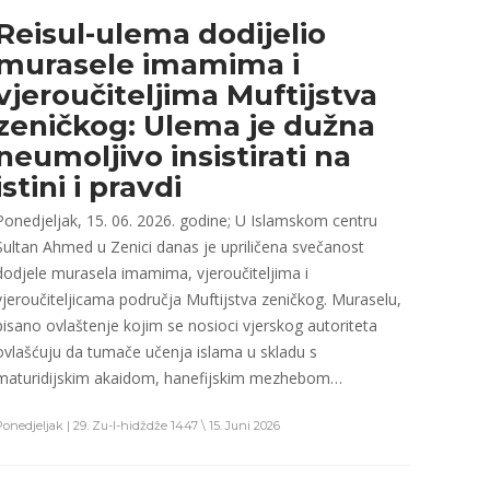
Reisul-ulema dodijelio
murasele imamima i
vjeroučiteljima Muftijstva
zeničkog: Ulema je dužna
neumoljivo insistirati na
istini i pravdi
Ponedjeljak, 15. 06. 2026. godine; U Islamskom centru
Sultan Ahmed u Zenici danas je upriličena svečanost
dodjele murasela imamima, vjeroučiteljima i
vjeroučiteljicama područja Muftijstva zeničkog. Muraselu,
pisano ovlaštenje kojim se nosioci vjerskog autoriteta
ovlašćuju da tumače učenja islama u skladu s
maturidijskim akaidom, hanefijskim mezhebom…
Ponedjeljak | 29. Zu-l-hidždže 1447 \ 15. Juni 2026