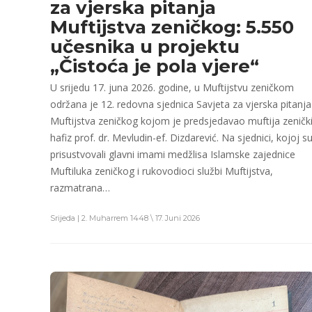
za vjerska pitanja
Muftijstva zeničkog: 5.550
učesnika u projektu
„Čistoća je pola vjere“
U srijedu 17. juna 2026. godine, u Muftijstvu zeničkom
održana je 12. redovna sjednica Savjeta za vjerska pitanja
Muftijstva zeničkog kojom je predsjedavao muftija zeničk
hafiz prof. dr. Mevludin-ef. Dizdarević. Na sjednici, kojoj s
prisustvovali glavni imami medžlisa Islamske zajednice
Muftiluka zeničkog i rukovodioci službi Muftijstva,
razmatrana…
Srijeda | 2. Muharrem 1448 \ 17. Juni 2026