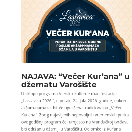
NAJAVA: “Večer Kur’ana” u
džematu Varošište
U sklopu programa Vjersko-kulturne manifestacije
„Lastavica 2026.“, u petak, 24. jula 2026. godine, nakon
akšam-namaza, bit će upriličena tradicionalna „Večer
Kur’ana“. Zbog najavljenih nepovoljnih vremenskih prilika,
ovogodišnji program će, umjesto na Vrandučkoj tvrđavi,
biti održan u džamiji u Varošištu. Odlomke iz Kur’ana