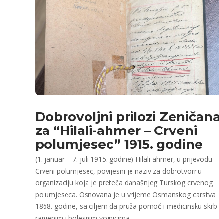
Dobrovoljni prilozi Zeničan
za “Hilali-ahmer – Crveni
polumjesec” 1915. godine
(1. januar – 7. juli 1915. godine) Hilali-ahmer, u prijevodu
Crveni polumjesec, povijesni je naziv za dobrotvornu
organizaciju koja je preteča današnjeg Turskog crvenog
polumjeseca. Osnovana je u vrijeme Osmanskog carstva
1868. godine, sa ciljem da pruža pomoć i medicinsku skrb
ranjenim i bolesnim vojnicima….