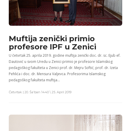
Muftija zenički primio
profesore IPF u Zenici
U četvrtak 25. aprila 2019. godine muftija zenički doc. dr. sc. Ejub ef.
Dautović u svom Uredu u Zenici primio je profesore Islamskog
pedagoškog fakulteta u Zenici prof. dr. Mejru Softić, prof. dr. Izeta
Pehlića i doc. dr. Mensura Valjevca. Profesorima Islamskog
pedagoškog fakulteta muftija…
Četvrtak | 20. Ša'ban 1440 \ 25. April 2019