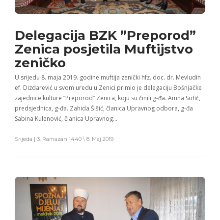
Delegacija BZK ”Preporod”
Zenica posjetila Muftijstvo
zeničko
U srijedu 8. maja 2019. godine muftija zenički hfz. doc. dr. Mevludin
ef. Dizdarević u svom uredu u Zenici primio je delegaciju Bošnjačke
zajednice kulture ”Preporod” Zenica, koju su činili g-đa. Amna Sofić,
predsjednica, g-đa. Zahida Šišić, članica Upravnog odbora, g-đa
Sabina Kulenović, članica Upravnog…
Srijeda | 3. Ramazan 1440 \ 8. Maj 2019