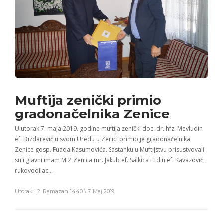
Muftija zenički primio
gradonačelnika Zenice
U utorak 7. maja 2019. godine muftija zenički doc. dr. hfz. Mevludin
ef. Dizdarević u svom Uredu u Zenici primio je gradonačelnika
Zenice gosp. Fuada Kasumovića. Sastanku u Muftijstvu prisustvovali
su i glavni imam MIZ Zenica mr. Jakub ef. Salkica i Edin ef. Kavazović,
rukovodilac…
Utorak | 2. Ramazan 1440 \ 7. Maj 2019