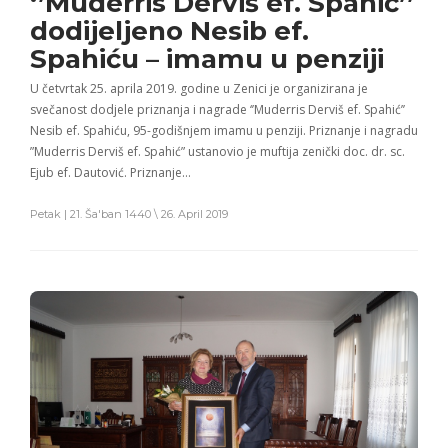
‘’Muderris Derviš ef. Spahić’’
dodijeljeno Nesib ef.
Spahiću – imamu u penziji
U četvrtak 25. aprila 2019. godine u Zenici je organizirana je
svečanost dodjele priznanja i nagrade ‘’Muderris Derviš ef. Spahić’’
Nesib ef. Spahiću, 95-godišnjem imamu u penziji. Priznanje i nagradu
”Muderris Derviš ef. Spahić” ustanovio je muftija zenički doc. dr. sc.
Ejub ef. Dautović. Priznanje…
Petak | 21. Ša'ban 1440 \ 26. April 2019