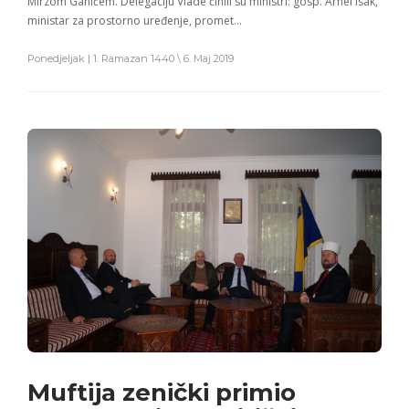
Mirzom Ganićem. Delegaciju Vlade činili su ministri: gosp. Arnel Isak,
ministar za prostorno uređenje, promet…
Ponedjeljak | 1. Ramazan 1440 \ 6. Maj 2019
Muftija zenički primio