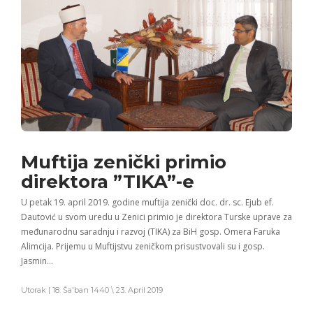
Muftija zenički primio
direktora ”TIKA”-e
U petak 19. april 2019. godine muftija zenički doc. dr. sc. Ejub ef.
Dautović u svom uredu u Zenici primio je direktora Turske uprave za
međunarodnu saradnju i razvoj (TIKA) za BiH gosp. Omera Faruka
Alimcija. Prijemu u Muftijstvu zeničkom prisustvovali su i gosp.
Jasmin…
Utorak | 18. Ša'ban 1440 \ 23. April 2019