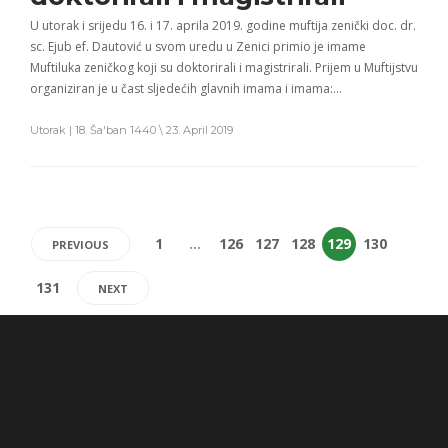
U utorak i srijedu 16. i 17. aprila 2019. godine muftija zenički doc. dr.
sc. Ejub ef. Dautović u svom uredu u Zenici primio je imame
Muftiluka zeničkog koji su doktorirali i magistrirali. Prijem u Muftijstvu
organiziran je u čast sljedećih glavnih imama i imama:…
Utorak | 18. Ša'ban 1440 \ 23. April 2019
1
…
126
127
128
129
130
PREVIOUS
131
NEXT